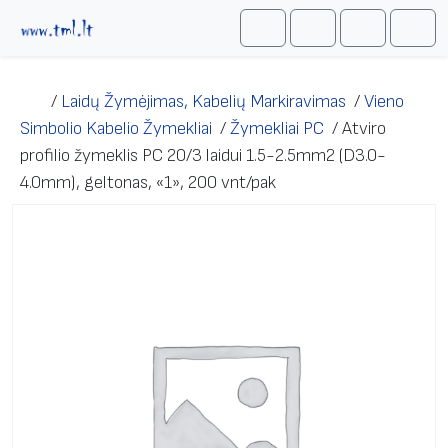
Skip to content
Me
Cart
Search
Account
/
Laidų Žymėjimas, Kabelių Markiravimas
/
Vieno
Simbolio Kabelio Žymekliai
/
Žymekliai PC
/
Atviro
profilio žymeklis PC 20/3 laidui 1.5-2.5mm2 (D3.0-
4.0mm), geltonas, «1», 200 vnt/pak