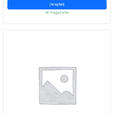
»
Į krepšelį
,
W magazynie
2
0
0
v
n
t
/
p
a
k