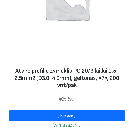
v
i
r
o
p
r
o
f
Atviro profilio žymeklis PC 20/3 laidui 1.5-
i
2.5mm2 (D3.0-4.0mm), geltonas, «7», 200
l
vnt/pak
i
o
€
5.50
ž
y
Į krepšelį
m
W magazynie
e