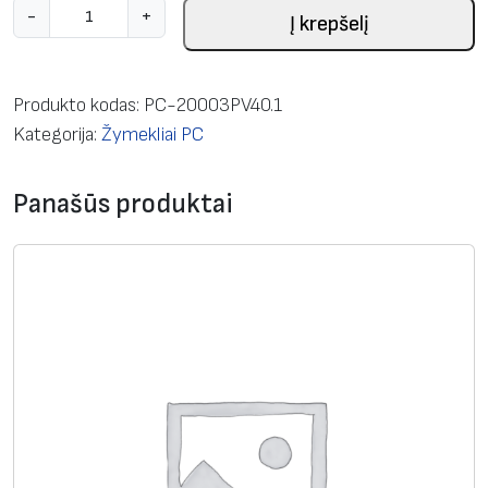
p
-
+
Į krepšelį
r
o
d
Produkto kodas:
PC-20003PV40.1
u
Kategorija:
Žymekliai PC
k
t
Panašūs produktai
o
k
i
e
k
i
s
:
A
t