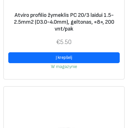
.
5
Atviro profilio žymeklis PC 20/3 laidui 1.5-
-
2.5mm2 (D3.0-4.0mm), geltonas, «8», 200
2
vnt/pak
.
€
5.50
5
m
Į krepšelį
m
2
W magazynie
(
D
3
.
0
-
4
.