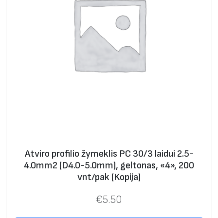
0
m
m
)
,
g
e
l
t
o
n
Atviro profilio žymeklis PC 30/3 laidui 2.5-
a
4.0mm2 (D4.0-5.0mm), geltonas, «4», 200
s
vnt/pak (Kopija)
,
«
€
5.50
1