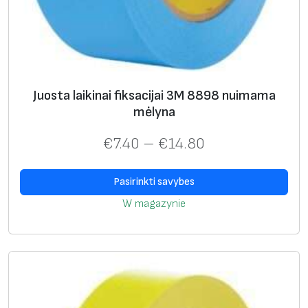
v
e
r
s
a
Juosta laikinai fiksacijai 3M 8898 nuimama
l
mėlyna
u
s
€
7.40
–
€
14.80
d
i
Pasirinkti savybes
d
W magazynie
e
l
i
o
s
t