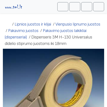
Skip to content
Me
Cart
Search
Account
/
Lipnios juostos ir klijai
/
Vienpusio lipnumo juostos
/
Pakavimo juostos
/
Pakavimo juostos laikikliai
(dispenseriai)
/
Dispenseris 3M H-130 Universalus
didelio stiprumo juostoms iki 18mm