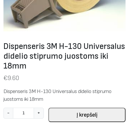
Dispenseris 3M H-130 Universalus
didelio stiprumo juostoms iki
18mm
€
9.60
Dispenseris 3M H-130 Universalus didelio stiprumo
juostoms iki 18mm
p
-
+
Į krepšelį
r
o