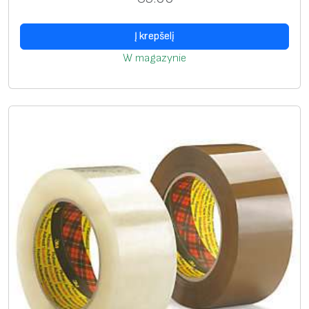
i
1
Į krepšelį
8
W magazynie
m
m