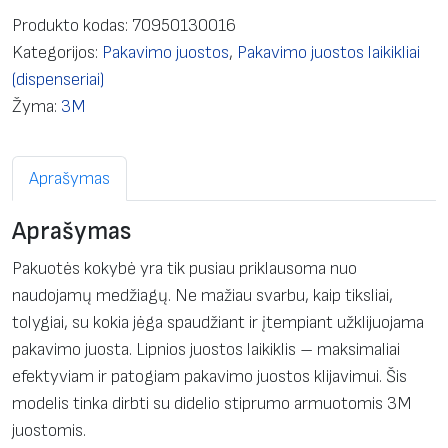
d
Produkto kodas:
70950130016
u
Kategorijos:
Pakavimo juostos
,
Pakavimo juostos laikikliai
k
(dispenseriai)
t
Žyma:
3M
o
k
Aprašymas
i
e
Aprašymas
k
i
Pakuotės kokybė yra tik pusiau priklausoma nuo
s
naudojamų medžiagų. Ne mažiau svarbu, kaip tiksliai,
:
tolygiai, su kokia jėga spaudžiant ir įtempiant užklijuojama
D
pakavimo juosta. Lipnios juostos laikiklis – maksimaliai
i
efektyviam ir patogiam pakavimo juostos klijavimui. Šis
s
modelis tinka dirbti su didelio stiprumo armuotomis 3M
p
juostomis.