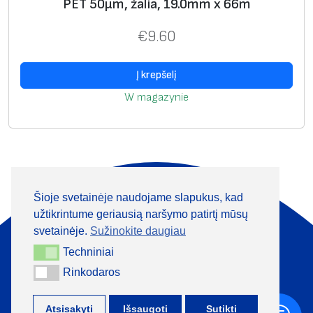
РЕТ 50μm, žalia, 19.0mm x 66m
€
9.60
Į krepšelį
W magazynie
Šioje svetainėje naudojame slapukus, kad
Apie mus
Produktai
užtikrintume geriausią naršymo patirtį mūsų
Informacija
Kontaktai
svetainėje.
Sužinokite daugiau
Techniniai
Techniniai
+370 313 41133
Rinkodaros
Rinkodaros
Atsisakyti
Išsaugoti
Sutikti