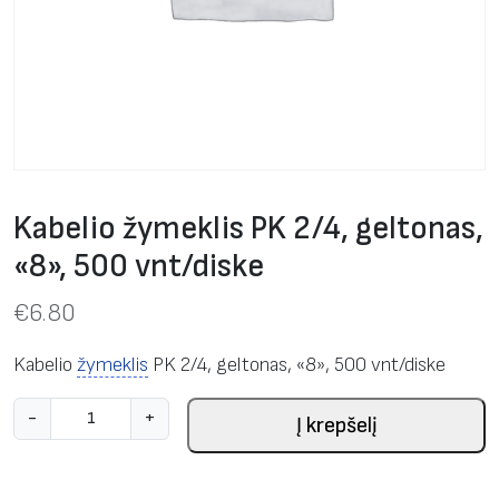
Kabelio žymeklis PK 2/4, geltonas,
«8», 500 vnt/diske
€
6.80
Kabelio
žymeklis
PK 2/4, geltonas, «8», 500 vnt/diske
p
-
+
Į krepšelį
r
o