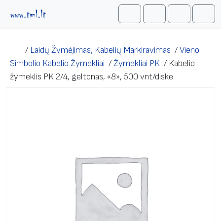
Skip to content
Me
Cart
Search
Account
/
Laidų Žymėjimas, Kabelių Markiravimas
/
Vieno
Simbolio Kabelio Žymekliai
/
Žymekliai PK
/
Kabelio
žymeklis PK 2/4, geltonas, «8», 500 vnt/diske