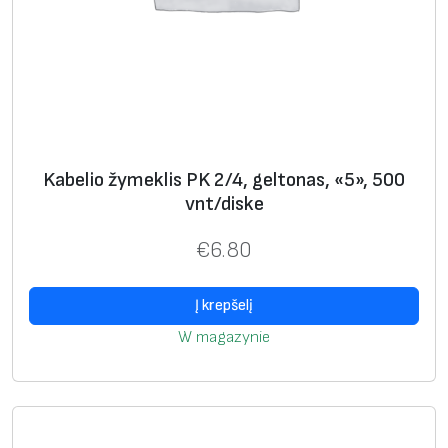
Kabelio žymeklis PK 2/4, geltonas, «5», 500
vnt/diske
€
6.80
Į krepšelį
W magazynie