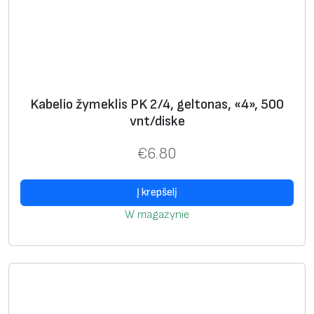
i
o
ž
y
m
Kabelio žymeklis PK 2/4, geltonas, «4», 500
e
vnt/diske
k
l
€
6.80
i
s
Į krepšelį
P
W magazynie
K
2
/
4
,
g