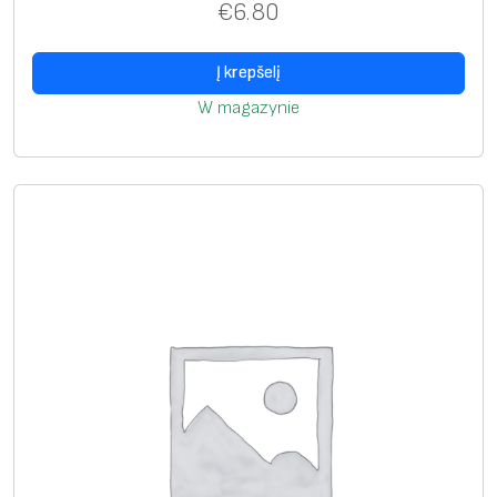
€
6.80
n
t
/
Į krepšelį
d
W magazynie
i
s
k
e