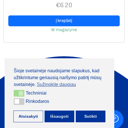
€
6.20
Į krepšelį
W magazynie
Šioje svetainėje naudojame slapukus, kad
Apie mus
Produktai
užtikrintume geriausią naršymo patirtį mūsų
Informacija
Kontaktai
svetainėje.
Sužinokite daugiau
Techniniai
Techniniai
+370 313 41133
Rinkodaros
Rinkodaros
Atsisakyti
Išsaugoti
Sutikti
©
TML, 2026