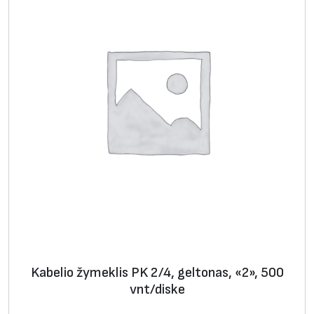
e
l
t
o
n
a
s
,
«
8
»
,
5
0
Kabelio žymeklis PK 2/4, geltonas, «2», 500
0
vnt/diske
v