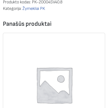
d
Produkto kodas:
PK-20004SV40.8
u
Kategorija:
Žymekliai PK
k
t
Panašūs produktai
o
k
i
e
k
i
s
:
K
a
b
e
l