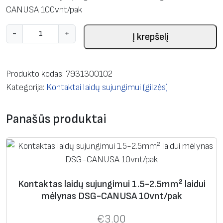
CANUSA 100vnt/pak
p
-
+
Į krepšelį
r
o
d
Produkto kodas:
7931300102
u
Kategorija:
Kontaktai laidų sujungimui (gilzės)
k
t
Panašūs produktai
o
k
i
e
k
Kontaktas laidų sujungimui 1.5-2.5mm² laidui
i
mėlynas DSG-CANUSA 10vnt/pak
s
€
3.00
: