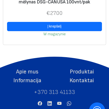
mėlynas DSG-CANUSA 100vnt/pak
d
u
€
27.00
i
g
Į krepšelį
e
W magazynie
l
t
o
n
a
s
Apie mus
Produktai
D
Informacija
Kontaktai
S
G
+370 313 41133
-
C
A