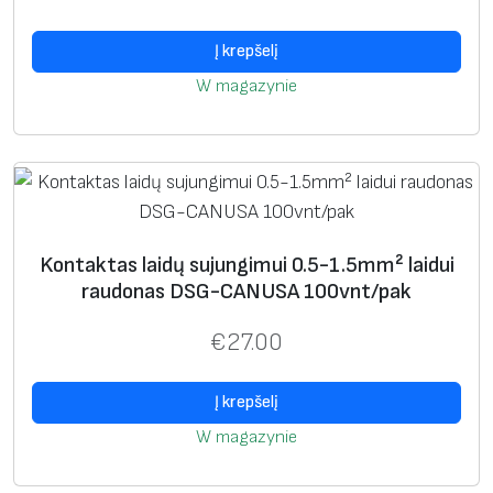
K
o
Į krepšelį
n
W magazynie
t
a
k
t
a
s
Kontaktas laidų sujungimui 0.5-1.5mm² laidui
l
raudonas DSG-CANUSA 100vnt/pak
a
€
27.00
i
d
Į krepšelį
ų
s
W magazynie
u