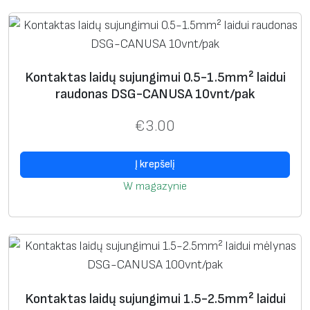
j
u
n
g
i
Kontaktas laidų sujungimui 0.5-1.5mm² laidui
raudonas DSG-CANUSA 10vnt/pak
m
u
€
3.00
i
4
Į krepšelį
-
W magazynie
6
m
m
²
l
a
Kontaktas laidų sujungimui 1.5-2.5mm² laidui
i