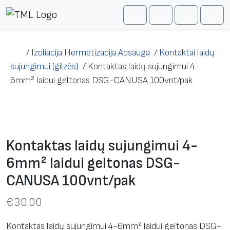
Skip to content
Me
Cart
Search
Account
/
Izoliacija Hermetizacija Apsauga
/
Kontaktai laidų
sujungimui (gilzės)
/
Kontaktas laidų sujungimui 4-
6mm² laidui geltonas DSG-CANUSA 100vnt/pak
Kontaktas laidų sujungimui 4-
6mm² laidui geltonas DSG-
CANUSA 100vnt/pak
€
30.00
Kontaktas laidų sujungimui 4-6mm² laidui geltonas DSG-