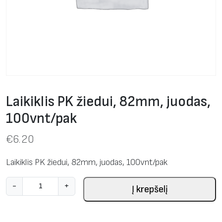
Laikiklis PK žiedui, 82mm, juodas,
100vnt/pak
€
6.20
Laikiklis PK žiedui, 82mm, juodas, 100vnt/pak
p
-
+
Į krepšelį
r
o