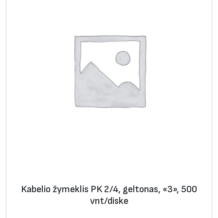
,
j
u
o
d
a
s
,
1
0
0
v
n
t
Kabelio žymeklis PK 2/4, geltonas, «3», 500
/
vnt/diske
p