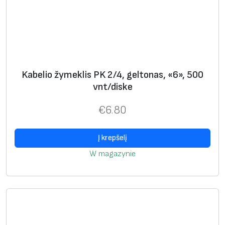
k
l
i
s
P
Kabelio žymeklis PK 2/4, geltonas, «6», 500
K
vnt/diske
ž
i
€
6.80
e
d
Į krepšelį
u
W magazynie
i
,
8
2
m
m