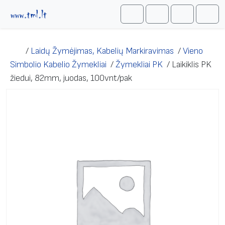
Skip to content
Me
Cart
Search
Account
/
Laidų Žymėjimas, Kabelių Markiravimas
/
Vieno
Simbolio Kabelio Žymekliai
/
Žymekliai PK
/
Laikiklis PK
žiedui, 82mm, juodas, 100vnt/pak