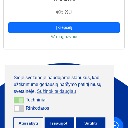
€
6.80
Į krepšelį
W magazynie
Šioje svetainėje naudojame slapukus, kad
Apie mus
Produktai
užtikrintume geriausią naršymo patirtį mūsų
Informacija
Kontaktai
svetainėje.
Sužinokite daugiau
Techniniai
Techniniai
+370 313 41133
Rinkodaros
Rinkodaros
Atsisakyti
Išsaugoti
Sutikti