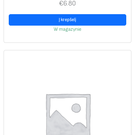
€
6.80
a
k
Į krepšelį
W magazynie