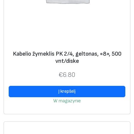
Kabelio žymeklis PK 2/4, geltonas, «8», 500
vnt/diske
€
6.80
Į krepšelį
W magazynie