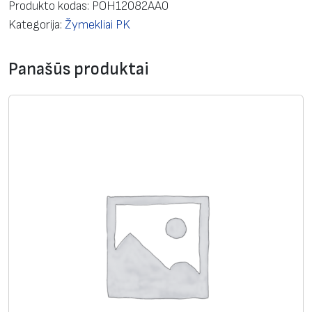
d
Produkto kodas:
POH12082AA0
u
Kategorija:
Žymekliai PK
k
t
Panašūs produktai
o
k
i
e
k
i
s
:
L
a
i
k
i