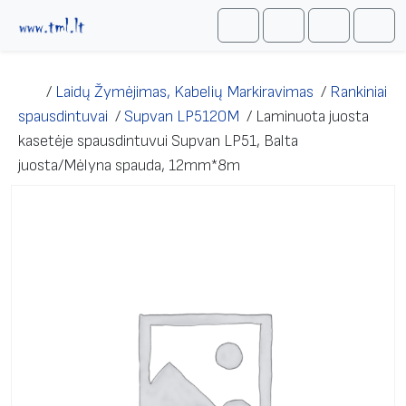
Skip to content
Me
Cart
Search
Account
/
Laidų Žymėjimas, Kabelių Markiravimas
/
Rankiniai
spausdintuvai
/
Supvan LP5120M
/
Laminuota juosta
kasetėje spausdintuvui Supvan LP51, Balta
juosta/Mėlyna spauda, 12mm*8m