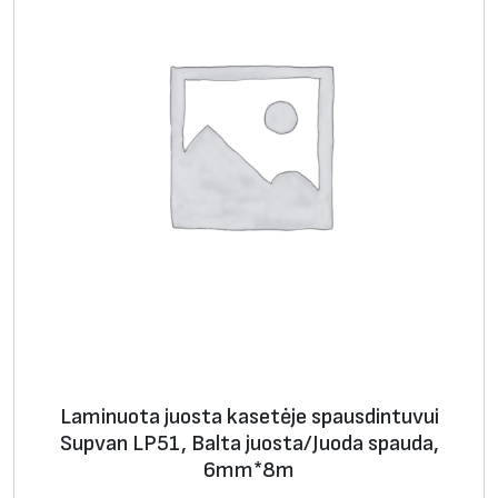
i
S
u
p
v
a
n
L
P
5
1
,
B
a
Laminuota juosta kasetėje spausdintuvui
l
Supvan LP51, Balta juosta/Juoda spauda,
t
6mm*8m
a