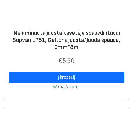
e
t
ė
j
Nelaminuota juosta kasetėje spausdintuvui
e
Supvan LP51, Geltona juosta/Juoda spauda,
s
9mm*8m
p
a
€
5.60
u
s
Į krepšelį
d
W magazynie
i
n
t
u
v
u