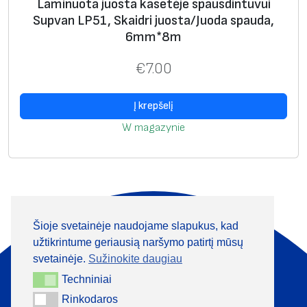
Laminuota juosta kasetėje spausdintuvui
Supvan LP51, Skaidri juosta/Juoda spauda,
6mm*8m
€
7.00
Į krepšelį
W magazynie
Šioje svetainėje naudojame slapukus, kad
Apie mus
Produktai
užtikrintume geriausią naršymo patirtį mūsų
Informacija
Kontaktai
svetainėje.
Sužinokite daugiau
Techniniai
Techniniai
+370 313 41133
Rinkodaros
Rinkodaros