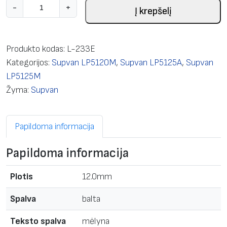
p
-
+
Į krepšelį
r
o
d
Produkto kodas:
L-233E
u
Kategorijos:
Supvan LP5120M
,
Supvan LP5125A
,
Supvan
k
LP5125M
t
Žyma:
Supvan
o
k
Papildoma informacija
i
e
Papildoma informacija
k
i
Plotis
12.0mm
s
:
Spalva
balta
L
Teksto spalva
mėlyna
a