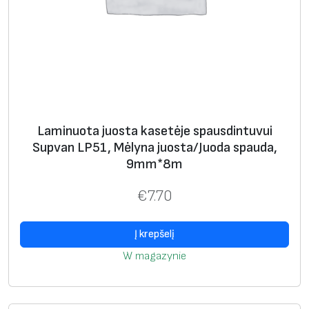
u
d
a
,
1
2
m
Laminuota juosta kasetėje spausdintuvui
m
Supvan LP51, Mėlyna juosta/Juoda spauda,
*
9mm*8m
8
m
€
7.70
Į krepšelį
W magazynie