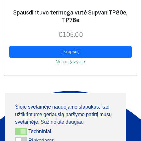
Spausdintuvo termogalvutė Supvan TP80e,
TP76e
€
105.00
Į krepšelį
W magazynie
Šioje svetainėje naudojame slapukus, kad
Apie mus
Produktai
užtikrintume geriausią naršymo patirtį mūsų
Informacija
Kontaktai
svetainėje.
Sužinokite daugiau
Techniniai
Techniniai
+370 313 41133
Rinkodaros
Rinkodaros