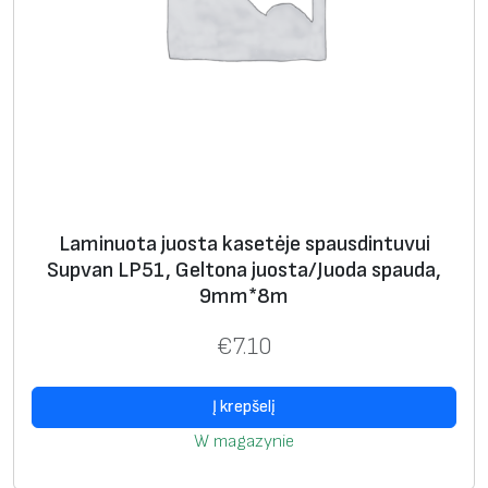
p
a
u
d
a
,
6
m
Laminuota juosta kasetėje spausdintuvui
m
Supvan LP51, Geltona juosta/Juoda spauda,
*
9mm*8m
8
m
€
7.10
Į krepšelį
W magazynie