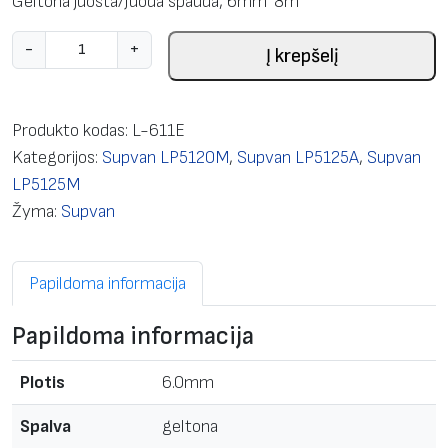
Geltona juosta/Juoda spauda, 6mm*8m
p
-
+
Į krepšelį
r
o
d
Produkto kodas:
L-611E
u
Kategorijos:
Supvan LP5120M
,
Supvan LP5125A
,
Supvan
k
LP5125M
t
Žyma:
Supvan
o
k
Papildoma informacija
i
e
Papildoma informacija
k
i
Plotis
6.0mm
s
:
Spalva
geltona