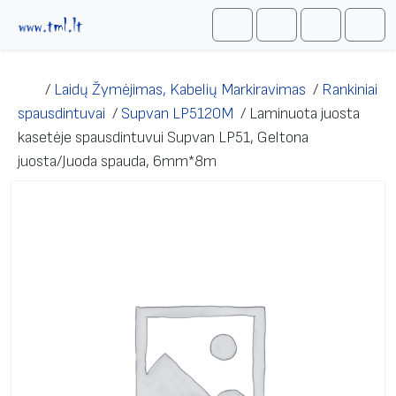
Skip to content
Me
Cart
Search
Account
/
Laidų Žymėjimas, Kabelių Markiravimas
/
Rankiniai
spausdintuvai
/
Supvan LP5120M
/
Laminuota juosta
kasetėje spausdintuvui Supvan LP51, Geltona
juosta/Juoda spauda, 6mm*8m