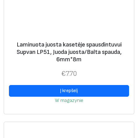
s
e
t
ė
j
Laminuota juosta kasetėje spausdintuvui
e
Supvan LP51, Juoda juosta/Balta spauda,
s
6mm*8m
p
a
€
7.70
u
s
Į krepšelį
d
W magazynie
i
n
t
u
v