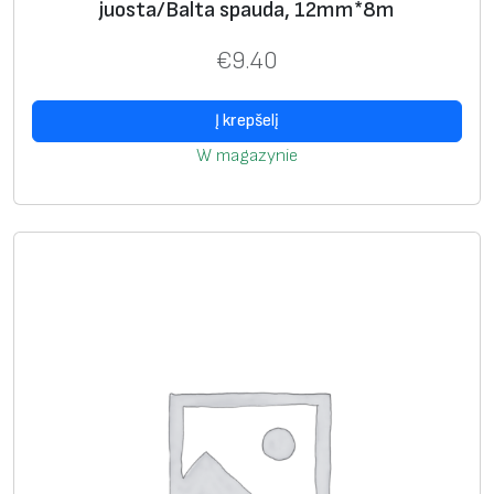
t
juosta/Balta spauda, 12mm*8m
o
€
9.40
n
a
Į krepšelį
j
u
W magazynie
o
s
t
a
/
J
u
o
d
a
s