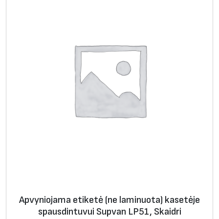
u
i
S
u
p
v
a
n
L
P
5
1
,
G
e
Apvyniojama etiketė (ne laminuota) kasetėje
l
spausdintuvui Supvan LP51, Skaidri