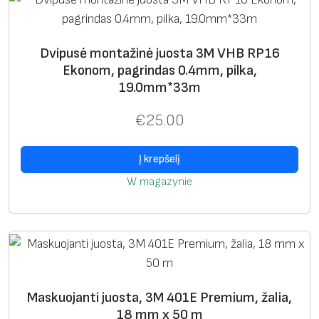
F
I
L
Dvipusė montažinė juosta 3M VHB RP16
,
Ekonom, pagrindas 0.4mm, pilka,
p
19.0mm*33m
a
€
25.00
g
r
Į krepšelį
i
n
W magazynie
d
a
s
3
.
Maskuojanti juosta, 3M 401E Premium, žalia,
1
18 mm x 50 m
8