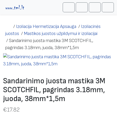
Skip to content
Me
Cart
Search
Account
/
Izoliacija Hermetizacija Apsauga
/
Izoliacinės
juostos
/
Mastikos juostos užpildymui ir izoliacijai
/
Sandarinimo juosta mastika 3M SCOTCHFIL,
pagrindas 3.18mm, juoda, 38mm*1,5m
Sandarinimo juosta mastika 3M
SCOTCHFIL, pagrindas 3.18mm,
juoda, 38mm*1,5m
€
17.82