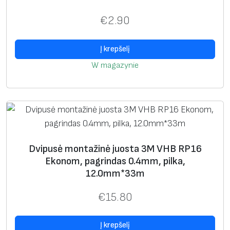
m
€
2.90
m
,
Į krepšelį
j
W magazynie
u
o
d
a
,
3
Dvipusė montažinė juosta 3M VHB RP16
8
Ekonom, pagrindas 0.4mm, pilka,
m
12.0mm*33m
m
*
€
15.80
1
,
Į krepšelį