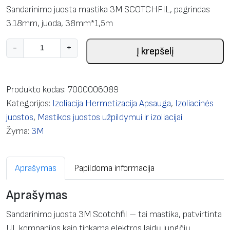
Sandarinimo juosta mastika 3M SCOTCHFIL, pagrindas
3.18mm, juoda, 38mm*1,5m
p
-
+
Į krepšelį
r
o
d
Produkto kodas:
7000006089
u
Kategorijos:
Izoliacija Hermetizacija Apsauga
,
Izoliacinės
k
juostos
,
Mastikos juostos užpildymui ir izoliacijai
t
Žyma:
3M
o
k
Aprašymas
Papildoma informacija
i
e
Aprašymas
k
i
Sandarinimo juosta 3M Scotchfil – tai mastika, patvirtinta
s
UL kompanijos kaip tinkama elektros laidų jungčių