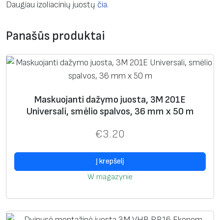
t
Daugiau izoliacinių juostų
čia
.
a
m
Panašūs produktai
a
s
t
i
k
Maskuojanti dažymo juosta, 3M 201E
a
Universali, smėlio spalvos, 36 mm x 50 m
3
€
3.20
M
S
C
Į krepšelį
O
W magazynie
T
C
H