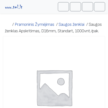
Skip to content
Me
Cart
Search
Account
/
Pramoninis Žymėjimas
/
Saugos ženklai
/
Saugos
ženklas Apskritimas, D16mm, Standart, 1000vnt./pak.