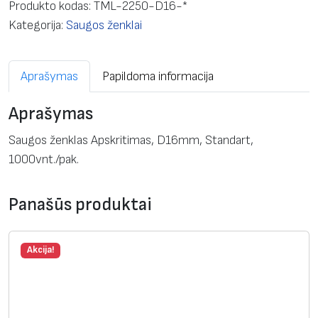
d
Produkto kodas:
TML-2250-D16-*
u
Kategorija:
Saugos ženklai
k
t
Aprašymas
Papildoma informacija
o
k
Aprašymas
i
e
Saugos ženklas Apskritimas, D16mm, Standart,
k
1000vnt./pak.
i
s
Panašūs produktai
:
S
a
Akcija!
u
g
o