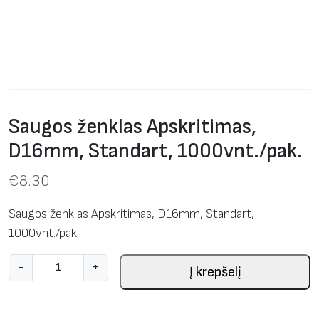
Saugos ženklas Apskritimas,
D16mm, Standart, 1000vnt./pak.
€
8.30
Saugos ženklas Apskritimas, D16mm, Standart,
1000vnt./pak.
p
-
+
Į krepšelį
r
o