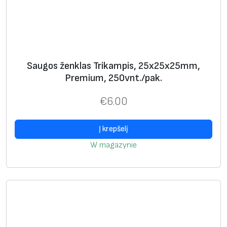
t
,
1
0
0
Saugos ženklas Trikampis, 25х25х25mm,
0
Premium, 250vnt./pak.
v
€
6.00
n
t
.
Į krepšelį
/
W magazynie
p
a
k
.