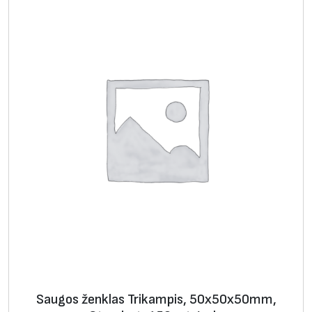
a
k
.
Saugos ženklas Trikampis, 50х50х50mm,