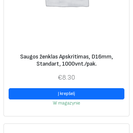
P
r
e
m
i
u
m
Saugos ženklas Apskritimas, D16mm,
,
Standart, 1000vnt./pak.
1
€
8.30
0
0
v
Į krepšelį
n
W magazynie
t
.
/
p