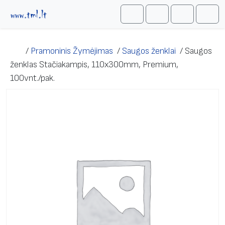
Skip to content
Me
Cart
Search
Account
/
Pramoninis Žymėjimas
/
Saugos ženklai
/
Saugos
ženklas Stačiakampis, 110x300mm, Premium,
100vnt./pak.