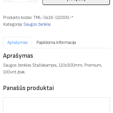
r
o
d
Produkto kodas:
TML-3418-110300-*
u
Kategorija:
Saugos ženklai
k
t
Aprašymas
Papildoma informacija
o
k
Aprašymas
i
e
Saugos ženklas Stačiakampis, 110x300mm, Premium,
k
100vnt./pak.
i
s
Panašūs produktai
:
S
a
u