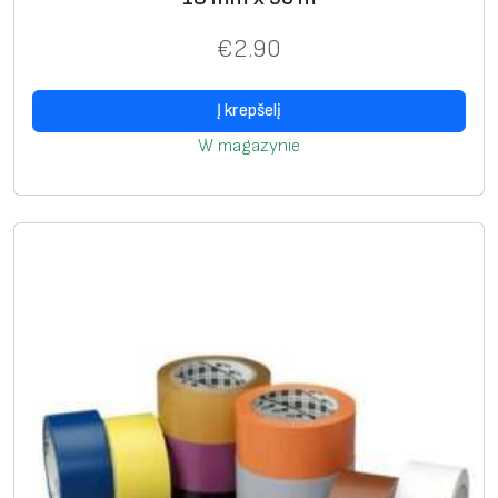
€
2.90
Į krepšelį
W magazynie