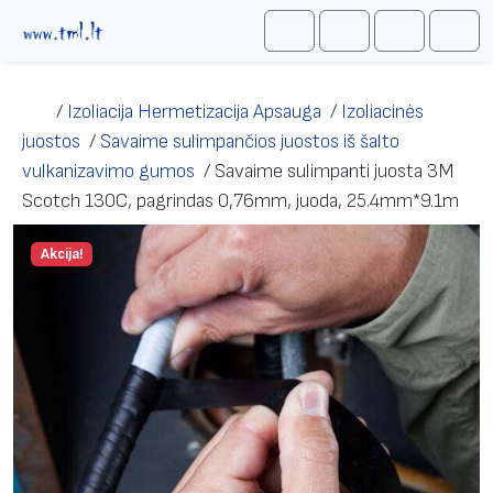
Skip to content
Me
Cart
Search
Account
/
Izoliacija Hermetizacija Apsauga
/
Izoliacinės
juostos
/
Savaime sulimpančios juostos iš šalto
vulkanizavimo gumos
/
Savaime sulimpanti juosta 3M
Scotch 130C, pagrindas 0,76mm, juoda, 25.4mm*9.1m
Akcija!