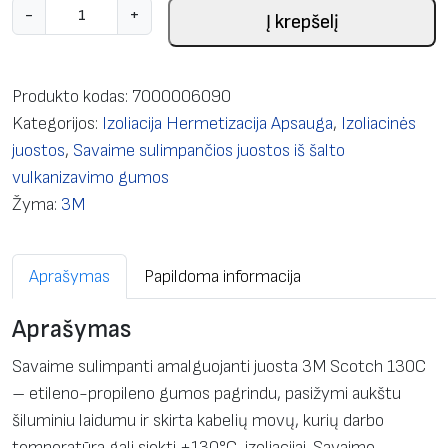
p
-
+
Į krepšelį
r
o
d
Produkto kodas:
7000006090
u
Kategorijos:
Izoliacija Hermetizacija Apsauga
,
Izoliacinės
k
juostos
,
Savaime sulimpančios juostos iš šalto
t
vulkanizavimo gumos
o
Žyma:
3M
k
i
Aprašymas
Papildoma informacija
e
k
Aprašymas
i
s
Savaime sulimpanti amalguojanti juosta 3M Scotch 130C
:
– etileno-propileno gumos pagrindu, pasižymi aukštu
S
šiluminiu laidumu ir skirta kabelių movų, kurių darbo
a
temperatūra gali siekti +130°C, izoliacijai. Savaime