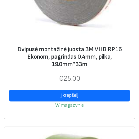
m
Dvipusė montažinė juosta 3M VHB RP16
Ekonom, pagrindas 0.4mm, pilka,
19.0mm*33m
€
25.00
Į krepšelį
W magazynie