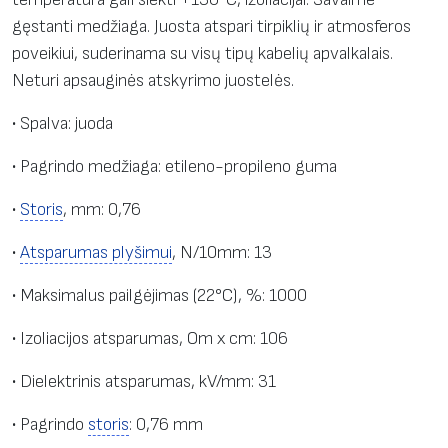
v
gęstanti medžiaga. Juosta atspari tirpiklių ir atmosferos
a
poveikiui, suderinama su visų tipų kabelių apvalkalais.
i
Neturi apsauginės atskyrimo juostelės.
m
• Spalva: juoda
e
s
• Pagrindo medžiaga: etileno-propileno guma
u
l
•
Storis
, mm: 0,76
i
•
Atsparumas plyšimui
, N/10mm: 13
m
p
• Maksimalus pailgėjimas (22°C), %: 1000
a
• Izoliacijos atsparumas, Om x cm: 106
n
t
• Dielektrinis atsparumas, kV/mm: 31
i
• Pagrindo
storis
: 0,76 mm
j