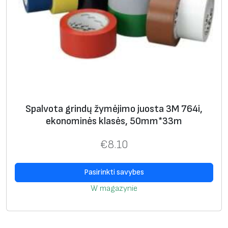
Spalvota grindų žymėjimo juosta 3M 764i,
ekonominės klasės, 50mm*33m
€
8.10
Pasirinkti savybes
W magazynie