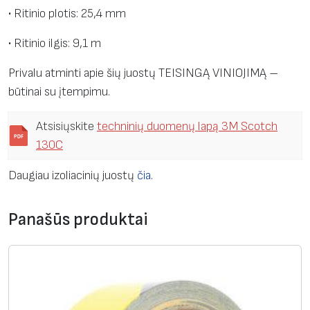
u
• Ritinio plotis: 25,4 mm
o
s
• Ritinio ilgis: 9,1 m
t
Privalu atminti apie šių juostų TEISINGĄ VINIOJIMĄ –
a
būtinai su įtempimu.
3
M
Atsisiųskite
techninių duomenų lapą 3M Scotch
S
130C
c
o
Daugiau izoliacinių juostų
čia
.
t
c
Panašūs produktai
h
1
3
0
C