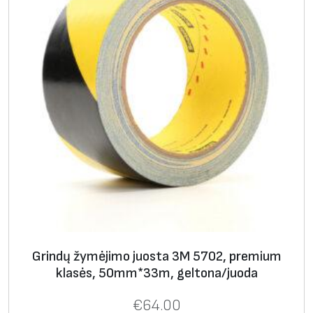
,
p
a
g
r
i
n
d
a
s
0
,
7
Grindų žymėjimo juosta 3M 5702, premium
6
klasės, 50mm*33m, geltona/juoda
m
m
€
64.00
,