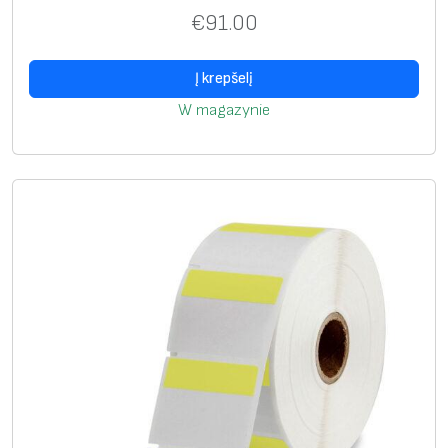
n
€
91.00
a
,
Į krepšelį
1
W magazynie
7
5
0
/
r
u
l
o
n
a
s