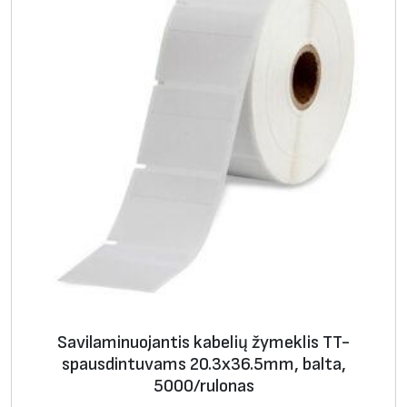
2
0
.
3
х
3
6
.
5
m
m
,
g
e
Savilaminuojantis kabelių žymeklis TT-
l
spausdintuvams 20.3х36.5mm, balta,
t
5000/rulonas
o