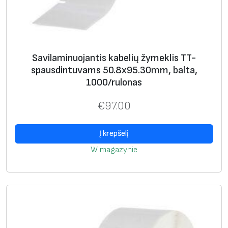
T
-
s
p
Savilaminuojantis kabelių žymeklis TT-
a
spausdintuvams 50.8х95.30mm, balta,
u
1000/rulonas
s
€
97.00
d
i
Į krepšelį
n
t
W magazynie
u
v
a
m
s