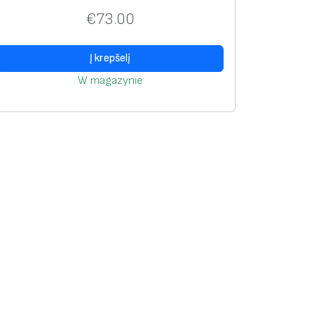
€
73.00
Į krepšelį
W magazynie