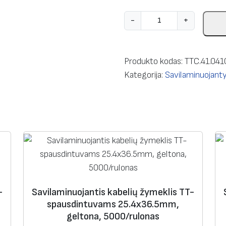
p
-
+
r
o
d
Produkto kodas:
TTC.41.04
u
Kategorija:
Savilaminuojanty
k
t
o
k
i
e
k
i
-
Savilaminuojantis kabelių žymeklis TT-
s
spausdintuvams 25.4х36.5mm,
:
geltona, 5000/rulonas
S