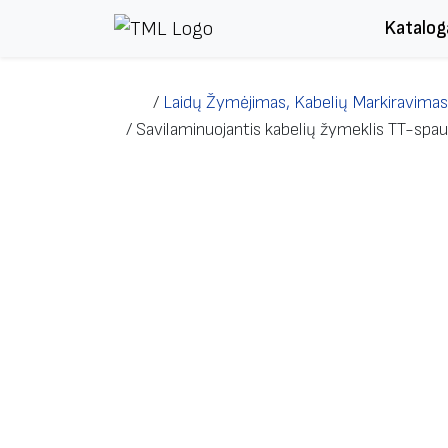
Skip to content
Katalog
/
Laidų Žymėjimas, Kabelių Markiravimas
/
Savilaminuojantis kabelių žymeklis TT-sp