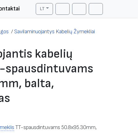
ontaktai
LT
Cart
Search
Account
agos
/
Savilaminuojantys Kabelių Žymekliai
jantis kabelių
T-spausdintuvams
mm, balta,
as
meklis
TT-spausdintuvams 50.8х95.30mm,