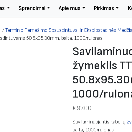
as
Sprendimai
Apie mus
Pirkimas
K
/
Terminio Pernešimo Spausdintuvai Ir Eksploatacinės Medži
ausdintuvams 50.8х95.30mm, balta, 1000/rulonas
Savilaminuo
žymeklis T
50.8х95.30
1000/rulon
€
97.00
Savilaminuojantis kabelių
žy
balta, 1000/rulonas