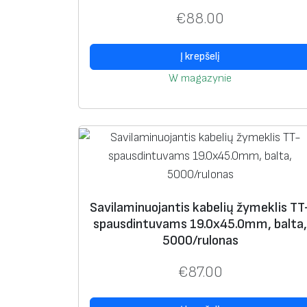
€
88.00
Į krepšelį
W magazynie
Savilaminuojantis kabelių žymeklis TT
spausdintuvams 19.0х45.0mm, balta,
5000/rulonas
€
87.00