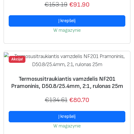
€
153.19
€
91.90
F
2
0
Į krepšelį
1
W magazynie
P
r
a
Akcija!
m
o
n
Termosusitraukiantis vamzdelis NF201
i
Pramoninis, D50.8/25.4mm, 2:1, rulonas 25m
n
€
134.61
€
80.70
i
s
Į krepšelį
,
D
W magazynie
3