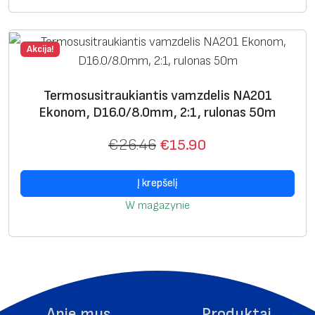
8
.
Akcija!
1
/
1
Termosusitraukiantis vamzdelis NA201
Ekonom, D16.0/8.0mm, 2:1, rulonas 50m
9
.
€
26.46
€
15.90
1
m
Į krepšelį
m
W magazynie
,
2
:
1
,
r
Apie mus
Produktai