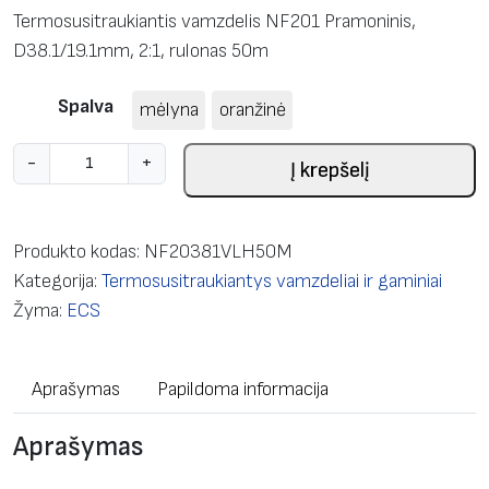
Termosusitraukiantis vamzdelis NF201 Pramoninis,
D38.1/19.1mm, 2:1, rulonas 50m
Spalva
mėlyna
oranžinė
p
-
+
Į krepšelį
r
o
d
Produkto kodas:
NF20381VLH50M
u
Kategorija:
Termosusitraukiantys vamzdeliai ir gaminiai
k
Žyma:
ECS
t
o
Aprašymas
Papildoma informacija
k
i
Aprašymas
e
k