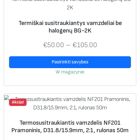
k
i
a
Termiškai susitraukiantys vamzdeliai be
n
halogenų BG-2K
t
i
€
50.00
–
€
105.00
s
v
Pasirinkti savybes
a
W magazynie
m
z
d
e
Akcija!
l
i
Termosusitraukiantis vamzdelis NF201
s
Pramoninis, D31.8/15.9mm, 2:1, rulonas 50m
N