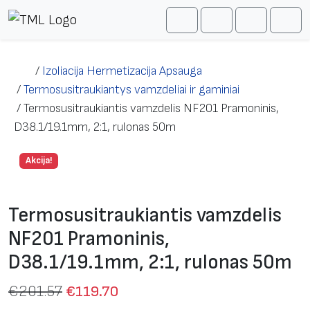
Skip to content
Me
Cart
Search
Account
/
Izoliacija Hermetizacija Apsauga
/
Termosusitraukiantys vamzdeliai ir gaminiai
/
Termosusitraukiantis vamzdelis NF201 Pramoninis,
D38.1/19.1mm, 2:1, rulonas 50m
Akcija!
Termosusitraukiantis vamzdelis
NF201 Pramoninis,
D38.1/19.1mm, 2:1, rulonas 50m
€
201.57
€
119.70