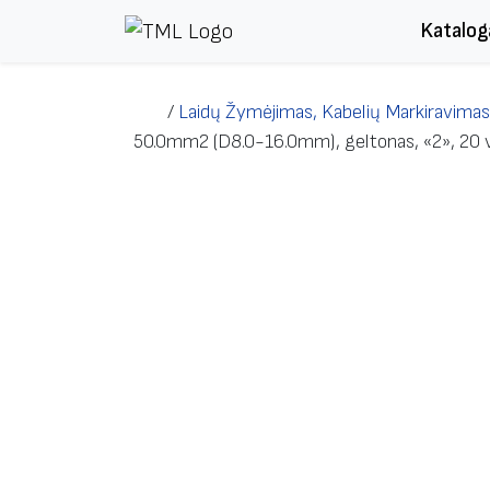
Skip to content
Katalog
/
Laidų Žymėjimas, Kabelių Markiravimas
50.0mm2 (D8.0-16.0mm), geltonas, «2», 20 