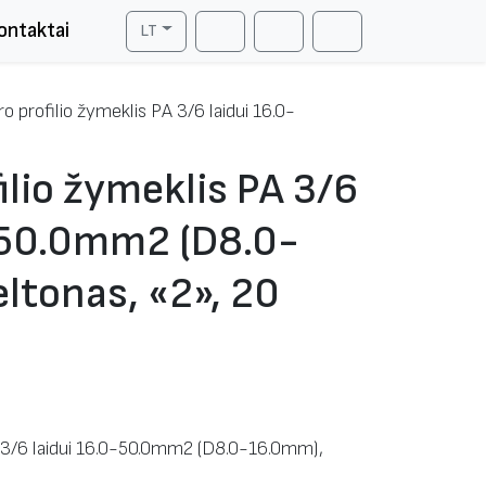
ontaktai
LT
Cart
Search
Account
o profilio žymeklis PA 3/6 laidui 16.0-
ilio žymeklis PA 3/6
0-50.0mm2 (D8.0-
ltonas, «2», 20
3/6 laidui 16.0-50.0mm2 (D8.0-16.0mm),