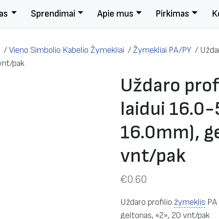
as
Sprendimai
Apie mus
Pirkimas
K
/
Vieno Simbolio Kabelio Žymekliai
/
Žymekliai PA/PY
/
Uždar
vnt/pak
Uždaro prof
laidui 16.
16.0mm), ge
vnt/pak
€
0.60
Uždaro profilio
žymeklis
PA 
geltonas, «2», 20 vnt/pak