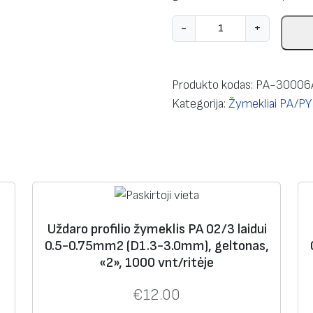
p
-
+
r
o
d
Produkto kodas:
PA-30006
u
Kategorija:
Žymekliai PA/PY
k
t
o
k
i
e
i
Uždaro profilio žymeklis PA 02/3 laidui
k
0.5-0.75mm2 (D1.3-3.0mm), geltonas,
i
«2», 1000 vnt/ritėje
s
:
€
12.00
U