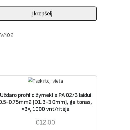
Į krepšelį
AV40.2
Uždaro profilio žymeklis PA 02/3 laidui
0.5-0.75mm2 (D1.3-3.0mm), geltonas,
«3», 1000 vnt/ritėje
€
12.00