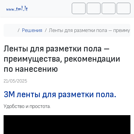
Перейти к содержимому
Me
Cart
Search
Account
Главная
Решения
Ленты для разметки пола – преимущ
Ленты для разметки пола –
преимущества, рекомендации
по нанесению
21/05/2025
3M ленты для разметки пола.
Удобство и простота.