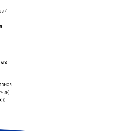
а
ных
 с