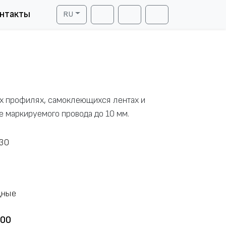
нтакты
RU
Cart
Search
Account
ых профилях, самоклеющихся лентах и
е маркируемого провода до 10 мм.
000