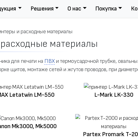
дукция
Решения
О нас
Покупка
Ко
интеры и расходные материалы
 расходные материалы
ика для печати на
ПВХ
и термоусадочной трубке, овальн
рке щитов, монтаже сетей и жгутов проводов, при диаметр
AX Letatwin LM-550
L-Mark LK-330
anon Mk3000, Mk5000
Partex Promark T-2