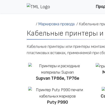
Перейти к содержимому
Про
/
Маркировка провода
/
Кабельные пр
Кабельные принтеры и
Кабельные принтеры или принтеры монтажн
пластиковых вставках, применяемой при сбо
M
Supvan TP86e, TP76e
C
Puty P990