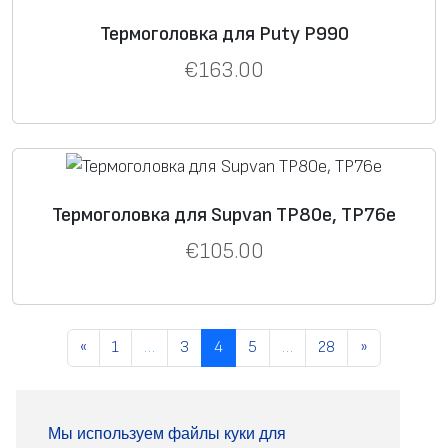
Термоголовка для Puty P990
€
163.00
Термоголовка для Supvan TP80e, TP76e
€
105.00
«
1
…
3
4
5
…
28
»
Мы используем файлы куки для