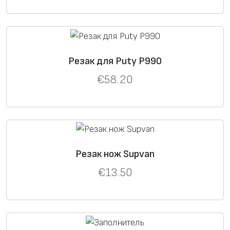
Резак для Puty P990
€
58.20
Резак нож Supvan
€
13.50