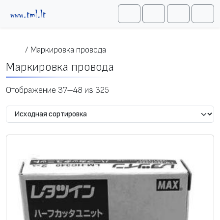
Перейти к содержимому
Me
Cart
Search
Account
/
Маркировка провода
Маркировка провода
Отображение 37–48 из 325