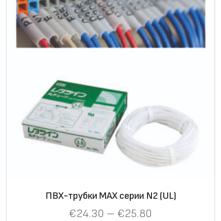
ПВХ-трубки MAX серии N2 (UL)
€
24.30
–
€
25.80