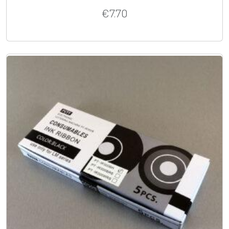
€
7.70