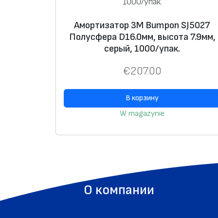
Амортизатор 3M Bumpon SJ5027
Полусфера D16.0мм, высота 7.9мм,
серый, 1000/упак.
€
207.00
В корзину
W magazynie
О компании