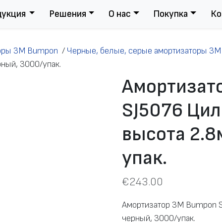
дукция
Решения
О нас
Покупка
Ко
оры 3M Bumpon
/
Черные, белые, серые амортизаторы 3
рный, 3000/упак.
Амортизат
SJ5076 Цил
высота 2.8
упак.
€
243.00
Амортизатор 3M Bumpon S
черный, 3000/упак.