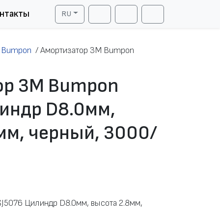
нтакты
RU
Cart
Search
Account
M Bumpon
/
Амортизатор 3M Bumpon
ор 3M Bumpon
индр D8.0мм,
мм, черный, 3000/
J5076 Цилиндр D8.0мм, высота 2.8мм,