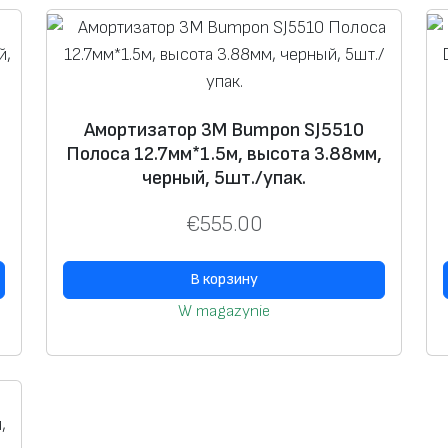
А
м
о
р
т
Амортизатор 3M Bumpon SJ5510
Полоса 12.7мм*1.5м, высота 3.88мм,
и
черный, 5шт./упак.
з
а
€
555.00
т
о
В корзину
р
W magazynie
3
M
B
u
m