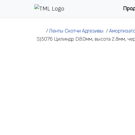
Перейти к содержимому
Про
/
Ленты Скотчи Адгезивы
/
Амортизат
SJ5076 Цилиндр D8.0мм, высота 2.8мм, че