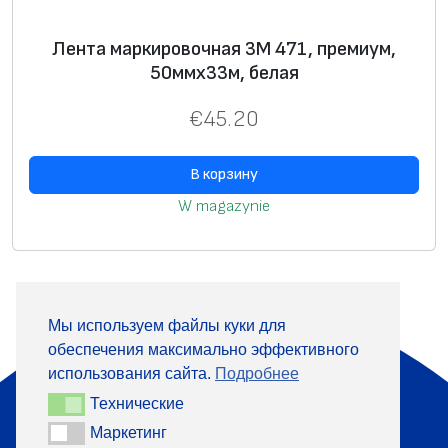
Лента маркировочная 3М 471, премиум,
50ммх33м, белая
€
45.20
В корзину
W magazynie
Мы используем файлы куки для
обеспечения максимально эффективного
О компании
Продукция
использования сайта.
Подробнее
Информация
Контакты
Технические
Технические
Маркетинг
Маркетинг
+370 313 41133