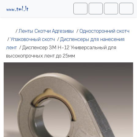
Перейти к содержимому
Me
Cart
Search
Account
/
Ленты Скотчи Адгезивы
/
Односторонний скотч
/
Упаковочный скотч
/
Диспенсеры для нанесения
лент
/
Диспенсер 3М H-12 Универсальный для
высокопрочных лент до 25мм