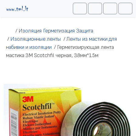
Перейти к содержимому
Me
Cart
Search
Account
/
Изоляция Герметизация Защита
/
Изоляционные ленты
/
Ленты из мастики для
набивки и изоляции
/
Герметизирующая лента
мастика 3M Scotchfil черная, 38мм*1.5м