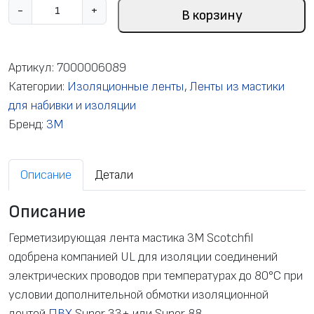
К
-
+
В корзину
о
л
и
Артикул:
7000006089
ч
Категории:
Изоляционные ленты
,
Ленты из мастики
е
для набивки и изоляции
с
Бренд:
3M
т
в
Описание
Детали
о
т
Описание
о
в
Герметизирующая лента мастика 3М Scotchfil
а
одобрена компанией UL для изоляции соединений
р
электрических проводов при температурах до 80°C при
а
условии дополнительной обмотки изоляционной
Г
лентой
ПВХ
Super 33+ или Super 88.