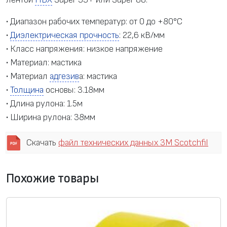
е
• Диапазон рабочих температур: от 0 до +80°C
р
•
Диэлектрическая прочность
: 22,6 кВ/мм
м
• Класс напряжения: низкое напряжение
е
• Материал: мастика
т
• Материал
адгезив
а: мастика
и
•
Толщина
основы: 3.18мм
з
• Длина рулона: 1.5м
и
• Ширина рулона: 38мм
р
у
Скачать
файл технических данных 3M Scotchfil
ю
щ
а
Похожие товары
я
л
е