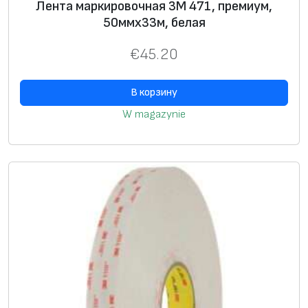
Лента маркировочная 3М 471, премиум,
50ммх33м, белая
€
45.20
В корзину
W magazynie