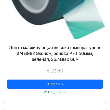
.
5
м
Лента маскирующая высокотемпературная
3М 8992 Эконом, основа РЕТ 50мкм,
зеленая, 25.4мм x 66м
€
12.60
В корзину
W magazynie