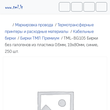
Перейти к содержимому
Me
Cart
Search
Account
/
Маркировка провода
/
Термотрансферные
принтеры и расходные материалы
/
Кабельные
бирки
/
Бирки ТМЛ Премиум
/
TML-BG105 Бирки
без галогенов из пластика 0.6мм, 19х80мм, синие,
250 шт.