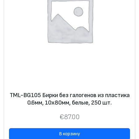
и
к
а
0
.
6
м
м
,
1
9
TML-BG105 Бирки без галогенов из пластика
х
0.6мм, 10х80мм, белые, 250 шт.
8
0
€
87.00
м
м
В корзину
,