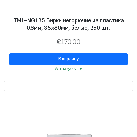
з
г
а
TML-NG135 Бирки негорючие из пластика
л
0.6мм, 38х80мм, белые, 250 шт.
о
€
170.00
г
е
В корзину
н
о
W magazynie
в
и
з
п
л
а
с
т