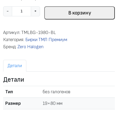
К
-
+
В корзину
о
л
и
Артикул:
TMLBG-1980-BL
ч
Категория:
Бирки ТМЛ Премиум
е
Бренд:
Zero Halogen
с
т
Детали
в
о
Детали
т
о
Тип
без галогенов
в
а
Размер
19×80 мм
р
а