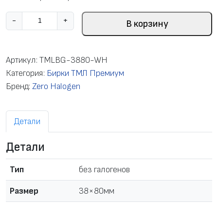
К
-
+
В корзину
о
л
и
Артикул:
TMLBG-3880-WH
ч
Категория:
Бирки ТМЛ Премиум
е
Бренд:
Zero Halogen
с
т
Детали
в
о
Детали
т
о
Тип
без галогенов
в
а
Размер
38×80мм
р
а