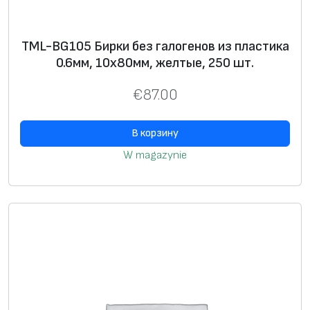
з
г
а
TML-BG105 Бирки без галогенов из пластика
л
0.6мм, 10х80мм, желтые, 250 шт.
о
€
87.00
г
е
В корзину
н
о
W magazynie
в
и
з
п
л
а
с
т