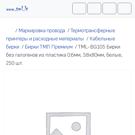
Перейти к содержимому
Me
Cart
Search
Account
/
Маркировка провода
/
Термотрансферные
принтеры и расходные материалы
/
Кабельные
бирки
/
Бирки ТМЛ Премиум
/
TML-BG105 Бирки
без галогенов из пластика 0.6мм, 38х80мм, белые,
250 шт.