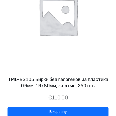
и
к
а
0
.
6
м
м
,
3
8
TML-BG105 Бирки без галогенов из пластика
х
0.6мм, 19х80мм, желтые, 250 шт.
8
0
€
110.00
м
м
В корзину
,