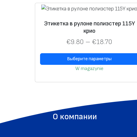
Этикетка в рулоне полиэстер 115Y
крио
€
9.80
–
€
18.70
Выберите параметры
W magazynie
О компании