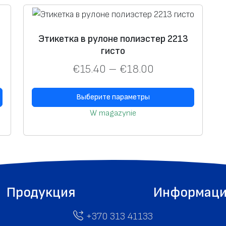
о
к
в
Этикетка в рулоне полиэстер 2213
р
гисто
у
€
15.40
–
€
18.00
л
о
Выберите параметры
н
W magazynie
е
п
о
л
и
э
Продукция
Информац
с
т
+370 313 41133
е