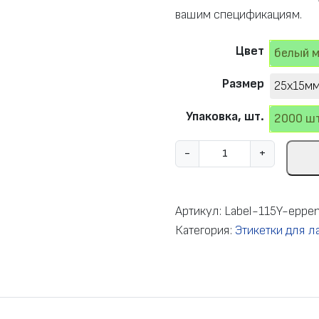
вашим спецификациям.
Цвет
белый 
Размер
25x15мм
Упаковка, шт.
2000 шт
К
-
+
о
л
и
Артикул:
Label-115Y-eppen
ч
Категория:
Этикетки для л
е
с
т
в