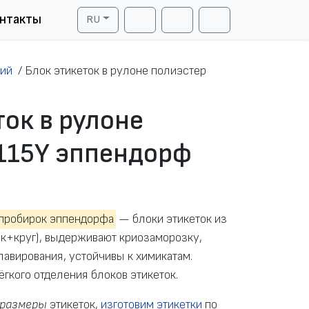
нтакты
RU
Cart
Search
Account
рий
/
Блок этикеток в рулоне полиэстер
ток в рулоне
115Y эппендорф
 пробирок эппендорфа
— блоки этикеток из
ик+круг), выдерживают криозаморозку,
лавирования, устойчивы к химикатам.
гкого отделения блоков этикеток.
размеры
этикеток,
изготовим этикетки
по