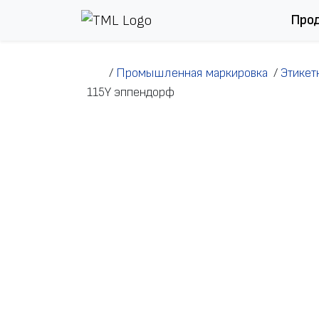
Перейти к содержимому
Про
/
Промышленная маркировка
/
Этикет
115Y эппендорф