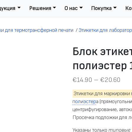
дукция
Решения
О нас
Покупка
Ко
ки для термотрансферной печати
/
Этикетки для лаборато
Блок этике
полиэстер 
€
14.90
–
€
20.60
Этикетки для маркировки
полиэстер
а (прямоугольн
центрифугирование, авток
Просечка подложки для лё
Указаны только
типовые 