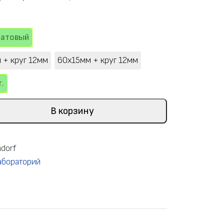
матовый
 + круг 12мм
60x15мм + круг 12мм
.
В корзину
dorf
абораторий