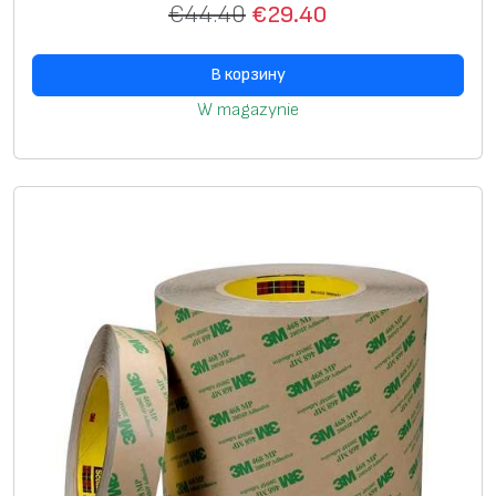
€
44.40
€
29.40
м
В корзину
W magazynie