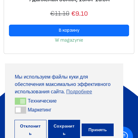
€
11.10
€
9.10
В корзину
W magazynie
Мы используем файлы куки для
обеспечения максимально эффективного
О компании
Продукция
использования сайта.
Подробнее
Информация
Контакты
Технические
Технические
Маркетинг
Маркетинг
+370 313 41133
Отклонит
Сохранит
Принять
ь
ь