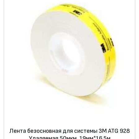
Лента безосновная для системы 3M ATG 928
Удаляемая 50мкм, 19мм*16.5м