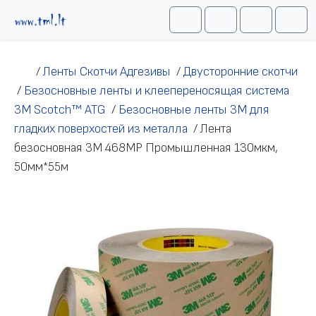
Перейти к содержимому
Me
Cart
Search
Account
/
Ленты Скотчи Адгезивы
/
Двусторонние скотчи
/
Безосновные ленты и клеепереносящая система
3M Scotch™ ATG
/
Безосновные ленты 3М для
гладких поверхостей из металла
/
Лента
безосновная 3M 468MP Промышленная 130мкм,
50мм*55м