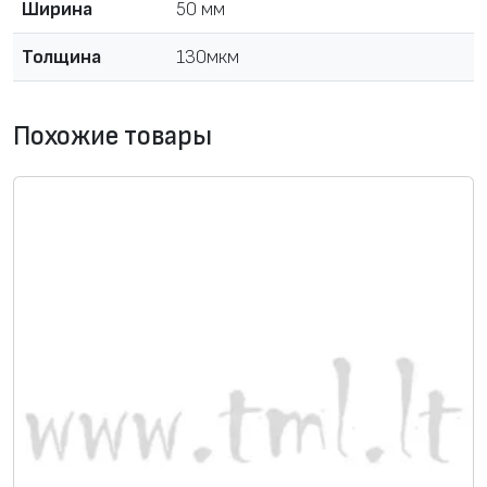
Ширина
50 мм
а
Л
Толщина
130мкм
е
н
Похожие товары
т
а
б
е
з
о
с
н
о
в
н
а