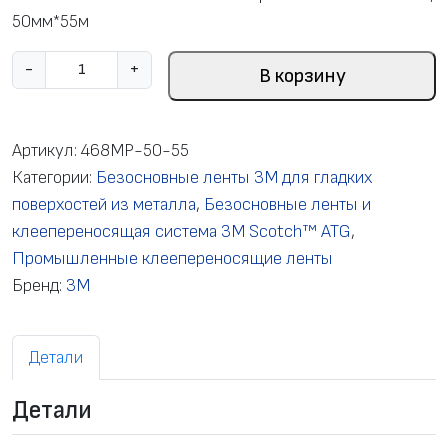
50мм*55м
К
-
+
В корзину
о
л
и
Артикул:
468MP-50-55
ч
Категории:
Безосновные ленты 3М для гладких
е
поверхостей из металла
,
Безосновные ленты и
с
клеепереносящая система 3M Scotch™ ATG
,
т
Промышленные клеепереносящие ленты
в
Бренд:
3M
о
т
Детали
о
в
Детали
а
р