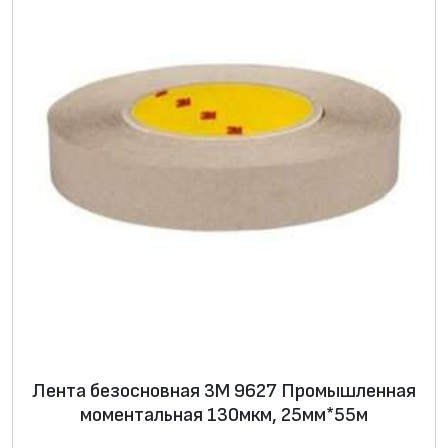
н
а
я
1
3
0
м
к
м
,
5
0
м
м
Лента безосновная 3M 9627 Промышленная
*
моментальная 130мкм, 25мм*55м
5
5