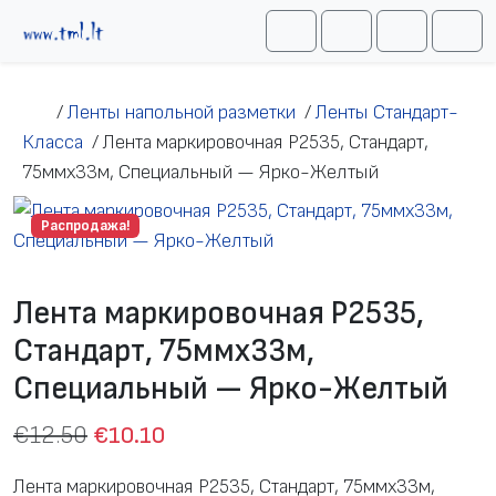
Перейти к содержимому
Me
Cart
Search
Account
/
Ленты напольной разметки
/
Ленты Стандарт-
Класса
/
Лента маркировочная P2535, Стандарт,
75ммх33м, Специальный — Ярко-Желтый
Распродажа!
Лента маркировочная P2535,
Стандарт, 75ммх33м,
Специальный — Ярко-Желтый
€
12.50
€
10.10
Лента маркировочная P2535, Стандарт, 75ммх33м,