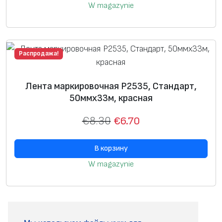
W magazynie
Распродажа!
Лента маркировочная P2535, Стандарт,
50ммх33м, красная
€
8.30
€
6.70
В корзину
W magazynie