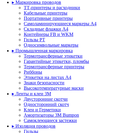
▸ Маркировка проводов
ТТ-принтеры и расходники
Кабельные принтеры
Портативные принтеры
Самоламинирующиеся маркеры А4
Складные флажки А4
Контейнеры FB и WKM
Гильзы PT
Односимвольные маркеры
▸ Промышленная маркировка
Термотрансферные этикетки
Гарантийные этикетки, пломбы
Термотрансферные принтеры
Риббоны
Этикетки на листах A4
Знаки безопасности
Высокотемпературные маски
▸ Ленты и клеи 3M
Двусторонние скотчи
Односторонний скотч
Клеи и Герметики
Амортизаторы 3M Bumpon
Самоклеющиеся застежки
▸ Изоляция проводов
Гильзы