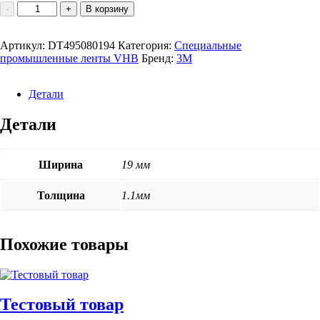
Количество
-
+
В корзину
товара
Лента
Артикул:
монтажная
DT495080194
Категория:
Специальные
промышленные ленты VHB
двусторонняя
Бренд:
3M
3М
VHB
Детали
4950
Высокопрочная
Детали
основа
1.1мм,
белая,
19мм*33м
Ширина
19 мм
Толщина
1.1мм
Похожие товары
Тестовый товар