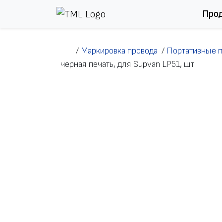
Перейти к содержимому
Про
/
Маркировка провода
/
Портативные 
черная печать, для Supvan LP51, шт.