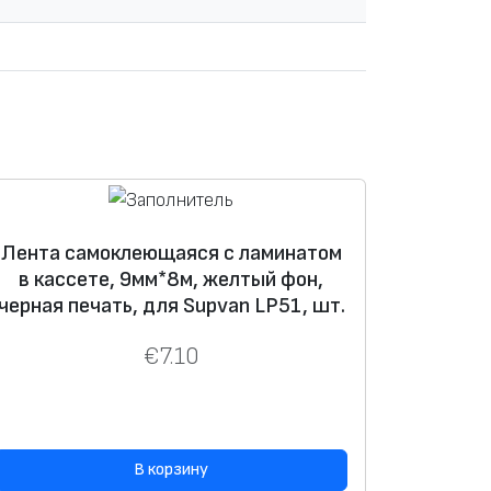
Лента самоклеющаяся с ламинатом
в кассете, 9мм*8м, желтый фон,
черная печать, для Supvan LP51, шт.
€
7.10
В корзину