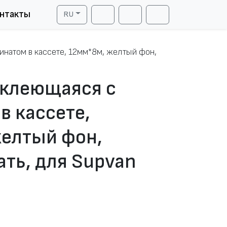
нтакты
RU
Cart
Search
Account
натом в кассете, 12мм*8м, желтый фон,
оклеющаяся с
в кассете,
желтый фон,
ать, для Supvan