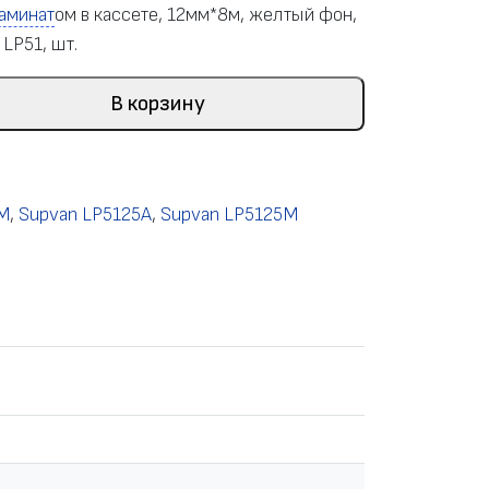
аминат
ом в кассете, 12мм*8м, желтый фон,
 LP51, шт.
В корзину
0M
,
Supvan LP5125A
,
Supvan LP5125M