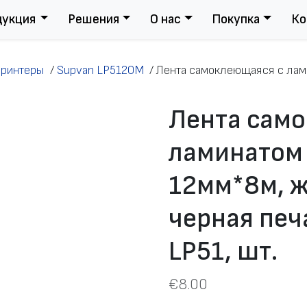
дукция
Решения
О нас
Покупка
Ко
принтеры
/
Supvan LP5120M
/
Лента самоклеющаяся с лами
Лента сам
ламинатом 
12мм*8м, 
черная печ
LP51, шт.
€
8.00