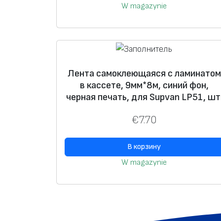
W magazynie
Лента самоклеющаяся с ламинатом
в кассете, 9мм*8м, синий фон,
черная печать, для Supvan LP51, шт
€
7.70
В корзину
W magazynie