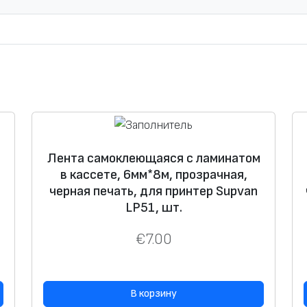
р
а
Л
е
н
т
а
с
а
Лента самоклеющаяся с ламинатом
в кассете, 6мм*8м, прозрачная,
м
черная печать, для принтер Supvan
о
LP51, шт.
к
л
€
7.00
е
ю
щ
В корзину
а