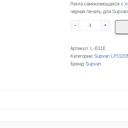
Лента самоклеющаяся с
л
черная печать, для Supvan
К
-
+
о
л
и
Артикул:
L-631E
ч
Категории:
Supvan LP512
е
Бренд:
Supvan
с
т
в
о
т
о
в
а