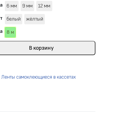
а
6 мм
9 мм
12 мм
т
белый
жёлтый
а
8 м
В корзину
,
Ленты самоклеющиеся в кассетах