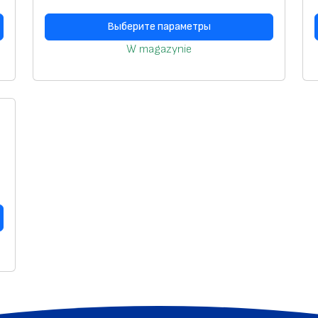
3
Выберите параметры
6
W magazynie
0