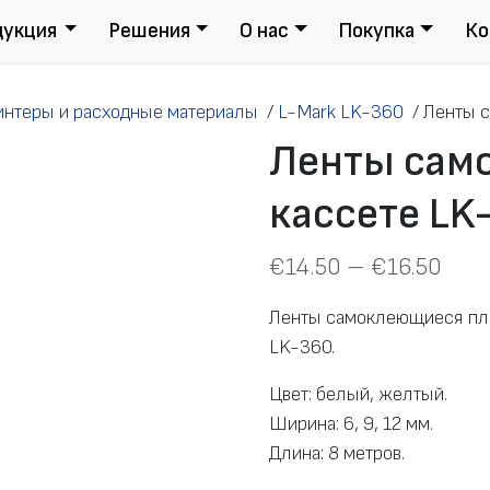
дукция
Решения
О нас
Покупка
Ко
интеры и расходные материалы
/
L-Mark LK-360
/
Ленты с
Ленты сам
кассете LK
€
14.50
–
€
16.50
Ленты самоклеющиеся плё
LK-360.
Цвет: белый, желтый.
Ширина: 6, 9, 12 мм.
Длина: 8 метров.