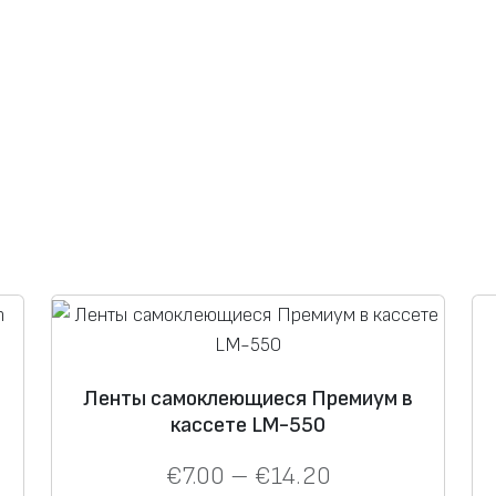
ю
щ
и
е
с
я
в
к
а
с
с
е
т
Ленты самоклеющиеся Премиум в
е
кассете LM-550
L
K
€
7.00
–
€
14.20
-