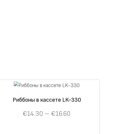
Риббоны в кассете LK-330
€
14.30
–
€
16.60