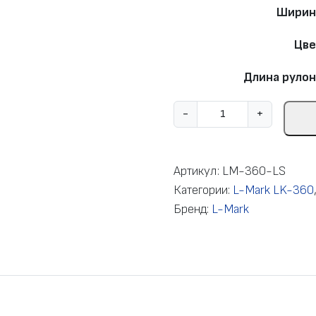
Ширин
Цве
Длина рулон
К
-
+
о
л
и
Артикул:
LM-360-LS
ч
Категории:
L-Mark LK-360
е
Бренд:
L-Mark
с
т
в
о
т