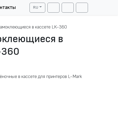
нтакты
RU
Cart
Search
Account
амоклеющиеся в кассете LK-360
оклеющиеся в
-360
ночные в кассете для принтеров L-Mark