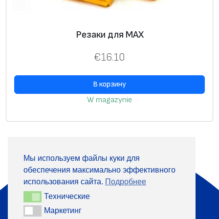
Резаки для MAX
€
16.10
В корзину
W magazynie
Мы используем файлы куки для
обеспечения максимально эффективного
О компании
Продукция
использования сайта.
Подробнее
Информация
Контакты
Технические
Технические
Маркетинг
Маркетинг
+370 313 41133