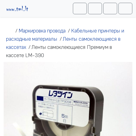
Перейти к содержимому
Me
Cart
Search
Account
/
Маркировка провода
/
Кабельные принтеры и
расходные материалы
/
Ленты самоклеющиеся в
кассетах
/
Ленты самоклеющиеся Премиум в
кассете LM-390