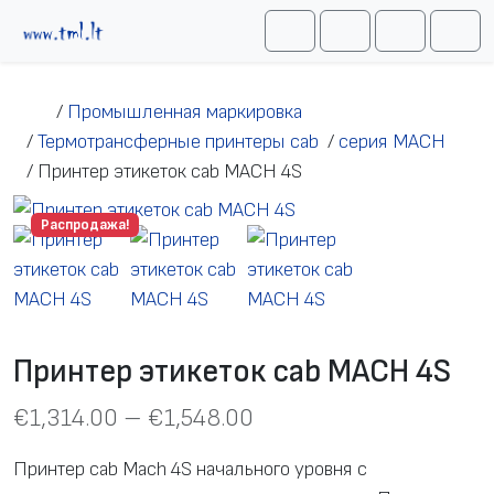
Перейти к содержимому
Me
Cart
Search
Account
/
Промышленная маркировка
/
Термотрансферные принтеры cab
/
серия MACH
/
Принтер этикеток cab MACH 4S
Распродажа!
Принтер этикеток cab MACH 4S
€
1,314.00
–
€
1,548.00
Принтер cab Mach 4S начального уровня с