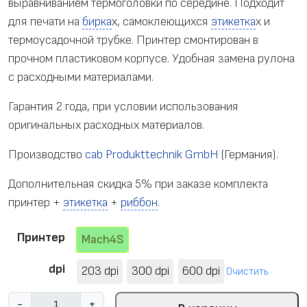
выравниванием термоголовки по середине. Подходит
для печати на
бирка
х, самоклеющихся
этикетка
х и
термоусадочной трубке. Принтер смонтирован в
прочном пластиковом корпусе. Удобная замена рулона
с расходными материалами.
Гарантия 2 года, при условии использования
оригинальных расходных материалов.
Производство
cab Produkttechnik GmbH
(Германия).
Дополнительная скидка 5% при заказе комплекта
принтер +
этикетка
+
риббон
.
Принтер
Mach4S
dpi
203 dpi
300 dpi
600 dpi
Очистить
К
-
+