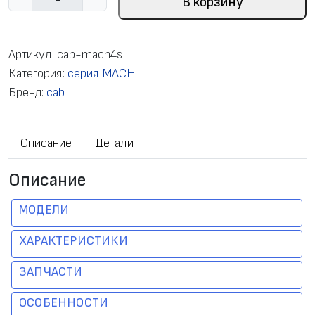
В корзину
о
л
и
Артикул:
cab-mach4s
ч
Категория:
серия MACH
е
Бренд:
cab
с
т
Описание
Детали
в
о
Описание
т
о
МОДЕЛИ
в
а
ХАРАКТЕРИСТИКИ
р
ЗАПЧАСТИ
а
П
ОСОБЕННОСТИ