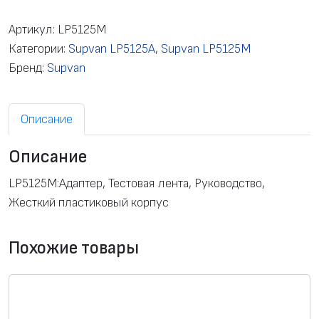
л
и
Артикул:
LP5125M
ч
Категории:
Supvan LP5125A
,
Supvan LP5125M
е
Бренд:
Supvan
с
т
Описание
в
о
Описание
т
о
LP5125M:Адаптер, Тестовая лента, Руководство,
в
Жесткий пластиковый корпус
а
р
Похожие товары
а
П
р
и