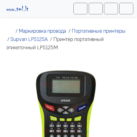
Перейти к содержимому
Me
Cart
Search
Account
/
Маркировка провода
/
Портативные принтеры
/
Supvan LP5125A
/
Принтер портативный
этикеточный LP5125M