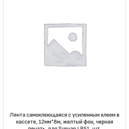
н
т
е
р
п
о
р
т
а
т
и
в
н
ы
Лента самоклеющаяся с усиленным клеем в
й
кассете, 12мм*8м, желтый фон, черная
э
печать, для Supvan LP51, шт.