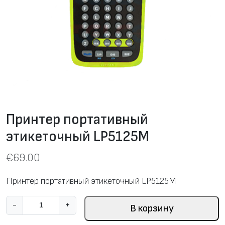
Принтер портативный
этикеточный LP5125M
€
69.00
Принтер портативный этикеточный LP5125M
К
-
+
В корзину
о