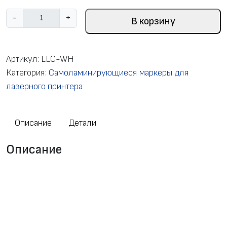
К
-
+
В корзину
о
л
и
Артикул:
LLC-WH
ч
Категория:
Самоламинирующиеся маркеры для
е
лазерного принтера
с
т
Описание
Детали
в
о
Описание
т
о
в
а
р
а