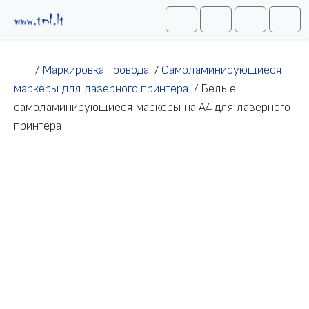
Перейти к содержимому
Me
Cart
Search
Account
/
Маркировка провода
/
Самоламинирующиеся
маркеры для лазерного принтера
/
Белые
самоламинирующиеся маркеры на А4 для лазерного
принтера