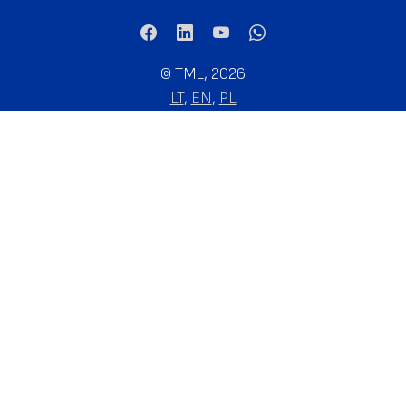
©
TML, 2026
LT
,
EN
,
PL