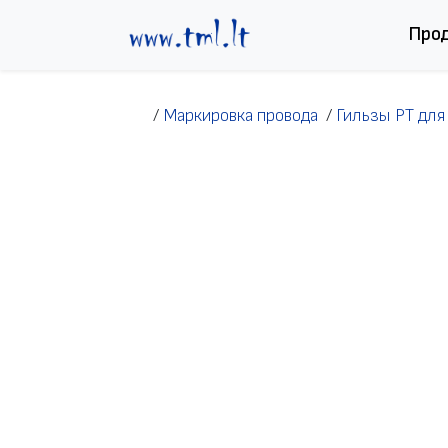
Перейти к содержимому
Про
/
Маркировка провода
/
Гильзы PT для