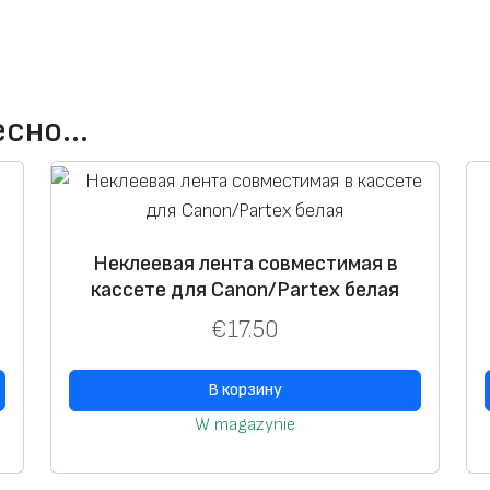
ресно…
Неклеевая лента совместимая в
кассете для Canon/Partex белая
€
17.50
В корзину
W magazynie