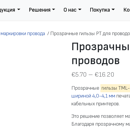
дукция
Решения
О нас
Покупка
Ко
 маркировки провода
/
Прозрачные гильзы PT для проводо
Прозрачные
проводов
€
5.70
–
€
16.20
Прозрачные
гильзы ТМL
шириной 4,0-4,1 мм
печат
кабельных принтеров.
Это решение позволяет ма
Благодаря прозрачному ма