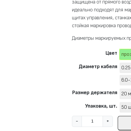
защищена от прямого воз
идеально подходят для ма
щитах управления, станках
стойкая маркировка прово
Диаметры маркируемых про
Цвет
про
Диаметр кабеля
0.25
6.0-
Размер держателя
20 
Упаковка, шт.
50 ш
К
-
+
о