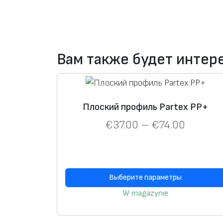
Вам также будет инте
Плоский профиль Partex PP+
€
37.00
–
€
74.00
Выберите параметры
W magazynie