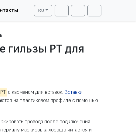
нтакты
RU
Cart
Search
Account
в
 гильзы PT для
-PT
с карманом для вставок.
Вставки
аются на пластиковом профиле с помощью
ркировать провода после подключения.
териалу маркировка хорошо читается и