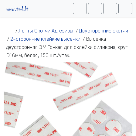
Перейти к содержимому
Me
Cart
Search
Account
/
Ленты Скотчи Адгезивы
/
Двусторонние скотчи
/
2-сторонние клейкие высечки
/
Высечка
двусторонняя 3M Тонкая для склейки силикона, круг
D16мм, белая, 150 шт./упак.