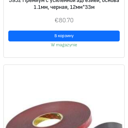
5952 Премиум с усиленной адгезией, основа
1.1мм, черная, 12мм*33м
к
.
€
80.70
В корзину
W magazynie