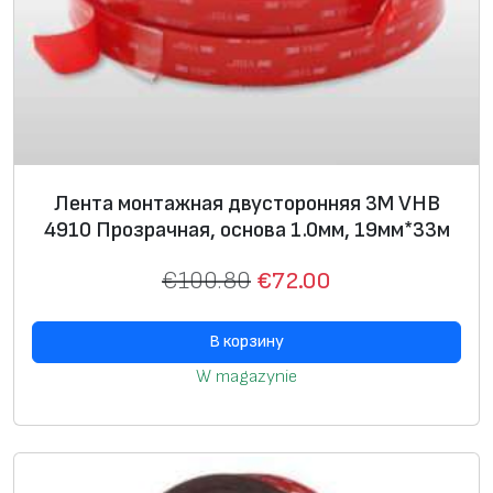
и
л
и
к
о
н
а
Лента монтажная двусторонняя 3М VHB
,
4910 Прозрачная, основа 1.0мм, 19мм*33м
к
р
€
100.80
€
72.00
у
г
В корзину
D
W magazynie
1
6
м
м