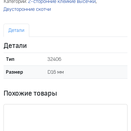
Категории:
2-сторонние клейкие высечки
,
е
Двусторонние скотчи
с
т
Детали
в
о
Детали
т
о
Тип
32406
в
а
Размер
D16 мм
р
а
Похожие товары
В
ы
с
е
ч