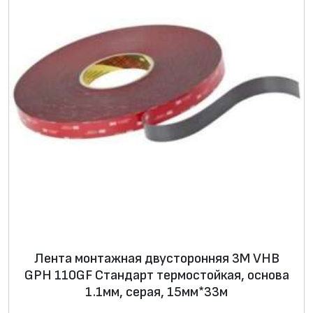
к
а
д
в
у
с
т
о
р
о
н
н
я
я
Лента монтажная двусторонняя 3М VHB
3
GPH 110GF Стандарт термостойкая, основа
M
1.1мм, серая, 15мм*33м
Т