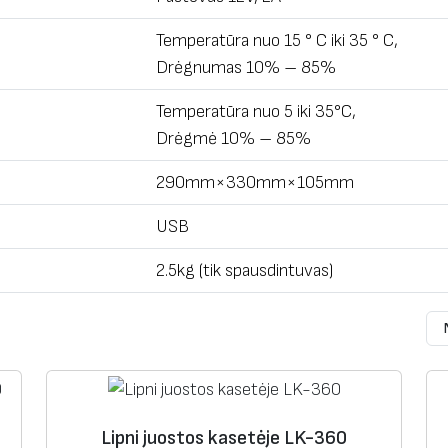
Temperatūra nuo 15 ° C iki 35 ° C,
Drėgnumas 10% – 85%
Temperatūra nuo 5 iki 35°C,
Drėgmė 10% – 85%
290mm×330mm×105mm
USB
2.5kg (tik spausdintuvas)
Lipni juostos kasetėje LK-360