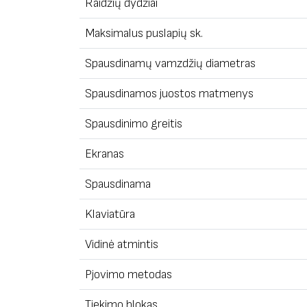
Raidžių dydžiai
Maksimalus puslapių sk.
Spausdinamų vamzdžių diametras
Spausdinamos juostos matmenys
Spausdinimo greitis
Ekranas
Spausdinama
Klaviatūra
Vidinė atmintis
Pjovimo metodas
Tiekimo blokas