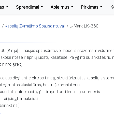
as
Sprendimai
Apie mus
Pirkimas
K
/
Kabelių Žymėjimo Spausdintuvai
/
L-Mark LK-360
0 (Kinija) – naujas spausdintuvo modelis mažoms ir vidutin
ose ritėse ir lipnių juostų kasetėse. Palyginti su ankstesniu
inimo greitį.
 kiekius diegiant elektros tinklą, struktūrizuotas kabelių siste
integruotos klaviatūros, bet ir iš kompiuterio
ausdintą informaciją, gali importuoti lentelių duomenis
ai įdiegti ir pakeisti.
irinktinai).