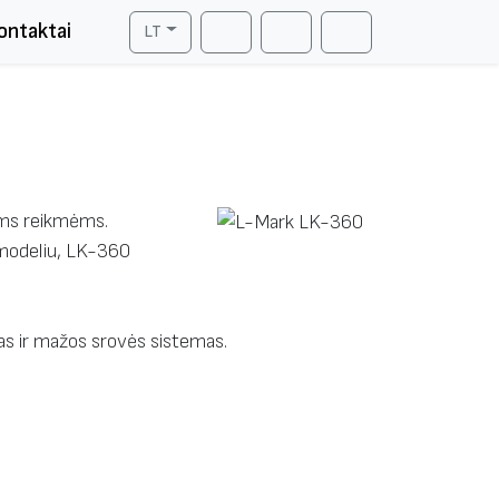
ontaktai
LT
Cart
Search
Account
ėms reikmėms.
 modeliu, LK-360
mas ir mažos srovės sistemas.