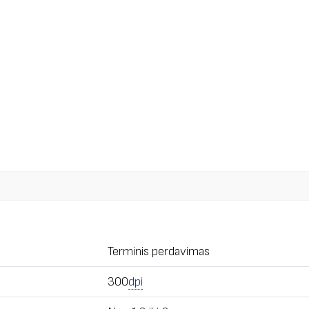
Terminis perdavimas
300
dpi