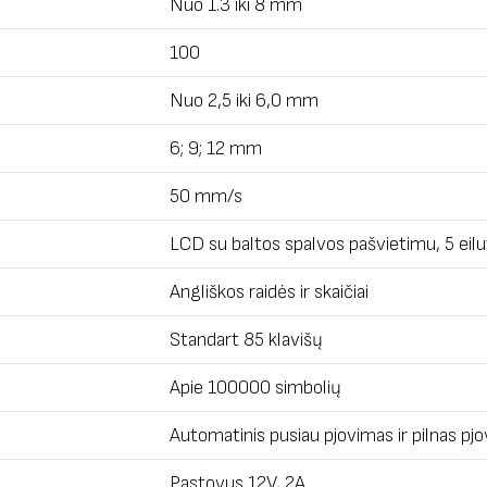
Nuo 1.3 iki 8 mm
100
Nuo 2,5 iki 6,0 mm
6; 9; 12 mm
50 mm/s
LCD su baltos spalvos pašvietimu, 5 eil
Angliškos raidės ir skaičiai
Standart 85 klavišų
Apie 100000 simbolių
Automatinis pusiau pjovimas ir pilnas pj
Pastovus 12V, 2A