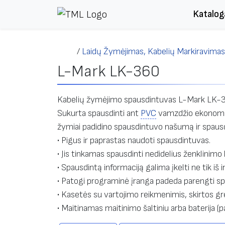
Skip to content
Katalog
/
Laidų Žymėjimas, Kabelių Markiravimas
L-Mark LK-360
Kabelių žymėjimo spausdintuvas L-Mark LK-36
Sukurta spausdinti ant
PVC
vamzdžio ekonomišk
žymiai padidino spausdintuvo našumą ir spausd
• Pigus ir paprastas naudoti spausdintuvas.
• Jis tinkamas spausdinti nedidelius ženklinimo
• Spausdintą informaciją galima įkelti ne tik iš 
• Patogi programinė įranga padeda parengti sp
• Kasetės su vartojimo reikmenimis, skirtos greit
• Maitinamas maitinimo šaltiniu arba baterija (pas