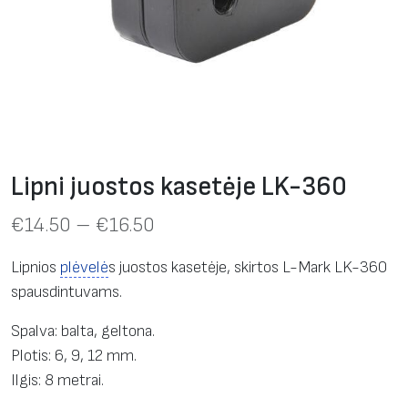
Lipni juostos kasetėje LK-360
€
14.50
–
€
16.50
Lipnios
plėvelė
s juostos kasetėje, skirtos L-Mark LK-360
spausdintuvams.
Spalva: balta, geltona.
Plotis: 6, 9, 12 mm.
Ilgis: 8 metrai.