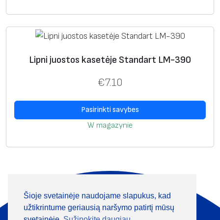
Lipni juostos kasetėje Standart LM-390
€
7.10
Pasirinkti savybes
W magazynie
Šioje svetainėje naudojame slapukus, kad
Apie mus
Produktai
užtikrintume geriausią naršymo patirtį mūsų
Informacija
Kontaktai
svetainėje.
Sužinokite daugiau