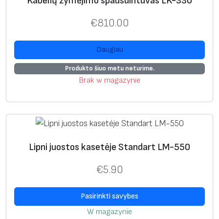
Kabelių žymėjimo spausdintuvas LK-330
€
810.00
Daugiau
Produkto šiuo metu neturime.
Brak w magazynie
Lipni juostos kasetėje Standart LM-550
€
5.90
Pasirinkti savybes
W magazynie