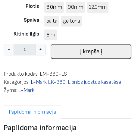
Plotis
6.0mm
9.0mm
12.0mm
Spalva
balta
geltona
Ritinio ilgis
8 m
p
-
+
Į krepšelį
r
o
d
Produkto kodas:
LM-360-LS
u
Kategorijos:
L-Mark LK-360
,
Lipnios juostos kasetėse
k
Žyma:
L-Mark
t
o
Papildoma informacija
k
i
Papildoma informacija
e