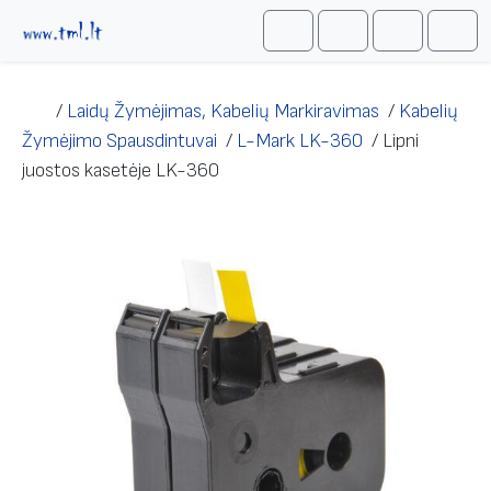
Skip to content
Me
Cart
Search
Account
/
Laidų Žymėjimas, Kabelių Markiravimas
/
Kabelių
Žymėjimo Spausdintuvai
/
L-Mark LK-360
/
Lipni
juostos kasetėje LK-360