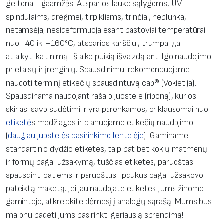
geltona. Ilgaamžės. Atsparios lauko sąlygoms, UV
spindulaims, drėgmei, tirpikliams, trinčiai, neblunka,
netamsėja, nesideformuoja esant pastoviai temperatūrai
nuo -40 iki +160°C, atsparios karščiui, trumpai gali
atlaikyti kaitinimą. Išlaiko puikią išvaizdą ant ilgo naudojimo
prietaisų ir įrenginių. Spausdinimui rekomenduojame
naudoti terminį etikečių spausdintuvą cab® (Vokietija).
Spausdinama naudojant rašalo juostele (riboną), kurios
skiriasi savo sudėtimi ir yra parenkamos, priklausomai nuo
etiketė
s medžiagos ir planuojamo etikečių naudojimo
(
daugiau juostelės pasirinkimo lentelėje
). Gaminame
standartinio dydžio etiketes, taip pat bet kokių matmenų
ir formų pagal užsakymą, tuščias etiketes, paruoštas
spausdinti patiems ir paruoštus lipdukus pagal užsakovo
pateiktą maketą. Jei jau naudojate etiketes Jums žinomo
gamintojo, atkreipkite dėmesį į analogų sąrašą. Mums bus
malonu padėti jums pasirinkti geriausią sprendimą!