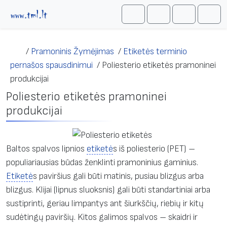
Skip to content
Me
Cart
Search
Account
/
Pramoninis Žymėjimas
/
Etiketės terminio
pernašos spausdinimui
/
Poliesterio etiketės pramoninei
produkcijai
Poliesterio etiketės pramoninei
produkcijai
Baltos spalvos lipnios
etiketė
s iš poliesterio (PET) –
populiariausias būdas ženklinti pramoninius gaminius.
Etiketė
s paviršius gali būti matinis, pusiau blizgus arba
blizgus. Klijai (lipnus sluoksnis) gali būti standartiniai arba
sustiprinti, geriau limpantys ant šiurkščių, riebių ir kitų
sudėtingų paviršių. Kitos galimos spalvos – skaidri ir