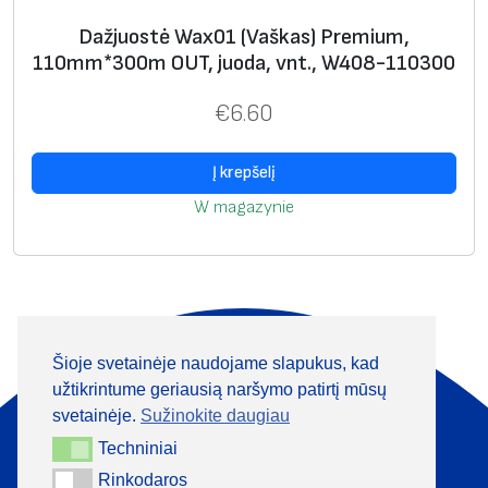
Dažjuostė Wax01 (Vaškas) Premium,
110mm*300m OUT, juoda, vnt., W408-110300
€
6.60
Į krepšelį
W magazynie
Šioje svetainėje naudojame slapukus, kad
Apie mus
Produktai
užtikrintume geriausią naršymo patirtį mūsų
Informacija
Kontaktai
svetainėje.
Sužinokite daugiau
Techniniai
Techniniai
+370 313 41133
Rinkodaros
Rinkodaros