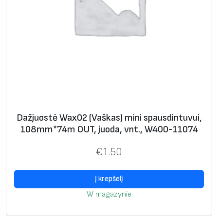
Dažjuostė Wax02 (Vaškas) mini spausdintuvui,
108mm*74m OUT, juoda, vnt., W400-11074
€
1.50
Į krepšelį
W magazynie