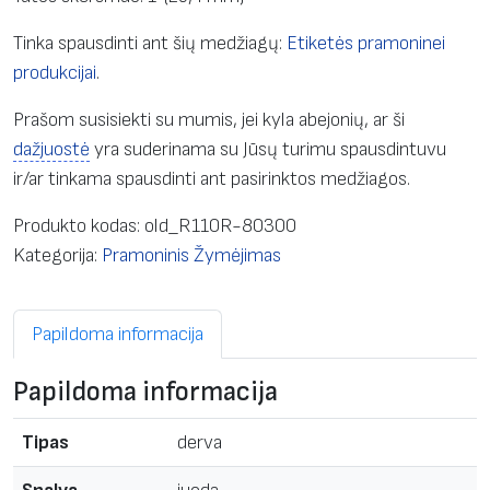
Tinka spausdinti ant šių medžiagų:
Etiketės pramoninei
produkcijai
.
Prašom susisiekti su mumis, jei kyla abejonių, ar ši
dažjuostė
yra suderinama su Jūsų turimu spausdintuvu
ir/ar tinkama spausdinti ant pasirinktos medžiagos.
Produkto kodas:
old_R110R-80300
Kategorija:
Pramoninis Žymėjimas
Papildoma informacija
Papildoma informacija
Tipas
derva