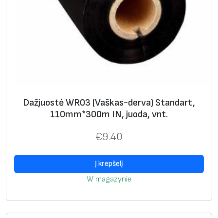
Dažjuostė WR03 (Vaškas-derva) Standart,
110mm*300m IN, juoda, vnt.
€
9.40
Į krepšelį
W magazynie