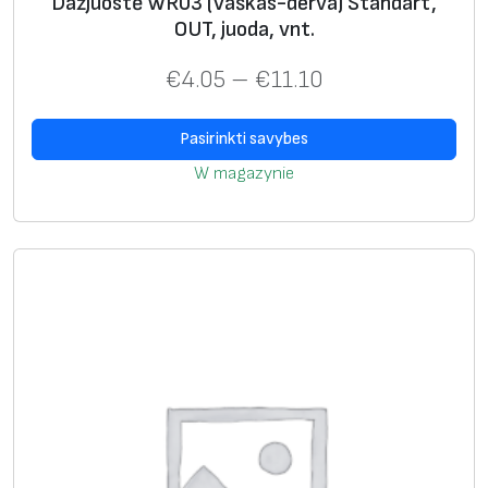
Dažjuostė WR03 (Vaškas-derva) Standart,
OUT, juoda, vnt.
€
4.05
–
€
11.10
Pasirinkti savybes
W magazynie