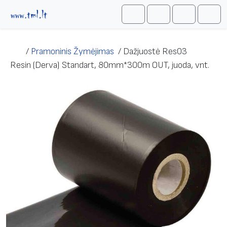
Skip to content
Me
Cart
Search
Account
/
Pramoninis Žymėjimas
/
Dažjuostė Res03
Resin (Derva) Standart, 80mm*300m OUT, juoda, vnt.