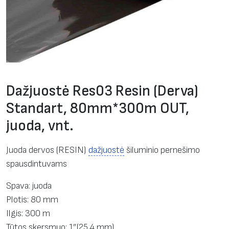
Dažjuostė Res03 Resin (Derva)
Standart, 80mm*300m OUT,
juoda, vnt.
Juoda dervos (RESIN)
dažjuostė
šiluminio pernešimo
spausdintuvams
Spava: juoda
Plotis: 80 mm
Ilgis: 300 m
Tūtos skersmuo: 1”(25,4 mm)