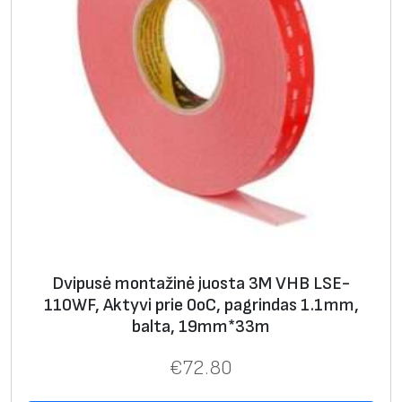
r
e
m
i
u
m
s
u
s
t
i
Dvipusė montažinė juosta 3M VHB LSE-
p
110WF, Aktyvi prie 0оС, pagrindas 1.1mm,
r
balta, 19mm*33m
i
n
€
72.80
t