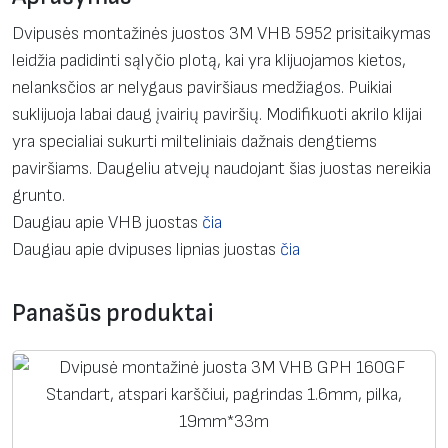
s
:
Dvipusės montažinės juostos 3M VHB 5952 prisitaikymas
D
leidžia padidinti sąlyčio plotą, kai yra klijuojamos kietos,
v
nelanksčios ar nelygaus paviršiaus medžiagos. Puikiai
i
suklijuoja labai daug įvairių paviršių. Modifikuoti akrilo klijai
p
yra specialiai sukurti milteliniais dažnais dengtiems
u
paviršiams. Daugeliu atvejų naudojant šias juostas nereikia
s
grunto.
ė
Daugiau apie VHB juostas
čia
m
Daugiau apie dvipuses lipnias juostas
čia
o
n
Panašūs produktai
t
a
ž
i
n