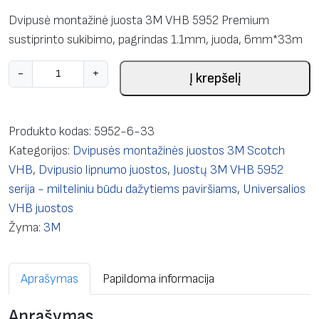
Dvipusė montažinė juosta 3M VHB 5952 Premium
sustiprinto sukibimo, pagrindas 1.1mm, juoda, 6mm*33m
p
-
+
Į krepšelį
r
o
d
Produkto kodas:
5952-6-33
u
Kategorijos:
Dvipusės montažinės juostos 3M Scotch
k
VHB
,
Dvipusio lipnumo juostos
,
Juostų 3M VHB 5952
t
serija - milteliniu būdu dažytiems paviršiams
,
Universalios
o
VHB juostos
k
Žyma:
3M
i
e
Aprašymas
Papildoma informacija
k
i
Aprašymas