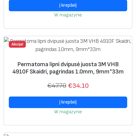
o
Į krepšelį
s
W magazynie
u
k
i
b
Akcija!
i
m
Permatoma lipni dvipusė juosta 3M VHB
o
4910F Skaidri, pagrindas 1.0mm, 9mm*33m
,
p
€
47.70
€
34.10
a
g
Į krepšelį
r
W magazynie
i
n
d