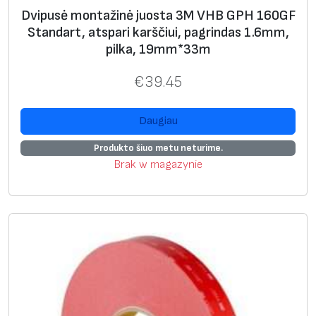
ė
Dvipusė montažinė juosta 3M VHB GPH 160GF
j
Standart, atspari karščiui, pagrindas 1.6mm,
u
pilka, 19mm*33m
o
€
39.45
s
t
Daugiau
a
3
Produkto šiuo metu neturime.
M
Brak w magazynie
V
H
B
5
9
5
2
P