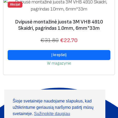
a
Akcija!
s
1
Dvipusė montažinė juosta 3M VHB 4910
.
Skaidri, pagrindas 1.0mm, 6mm*33m
1
€
31.80
€
22.70
m
m
,
Į krepšelį
j
W magazynie
u
o
d
a
,
Šioje svetainėje naudojame slapukus, kad
Apie mus
Produktai
6
užtikrintume geriausią naršymo patirtį mūsų
m
Informacija
Kontaktai
svetainėje.
Sužinokite daugiau