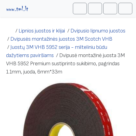
Skip to content
Me
Cart
Search
Account
/
Lipnios juostos ir klijai
/
Dvipusio lipnumo juostos
/
Dvipusės montažinės juostos 3M Scotch VHB
/
Juostų 3M VHB 5952 serija - milteliniu būdu
dažytiems paviršiams
/
Dvipusė montažinė juosta 3M
VHB 5952 Premium sustiprinto sukibimo, pagrindas
1.1mm, juoda, 6mm*33m