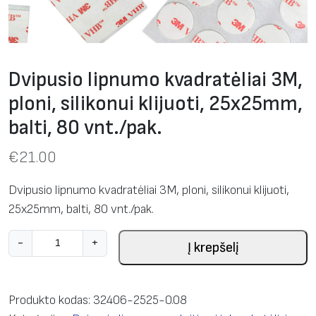
Dvipusio lipnumo kvadratėliai 3M,
ploni, silikonui klijuoti, 25x25mm,
balti, 80 vnt./pak.
€
21.00
Dvipusio lipnumo kvadratėliai 3M, ploni, silikonui klijuoti,
25x25mm, balti, 80 vnt./pak.
p
-
+
Į krepšelį
r
o
d
Produkto kodas:
32406-2525-0.08
u