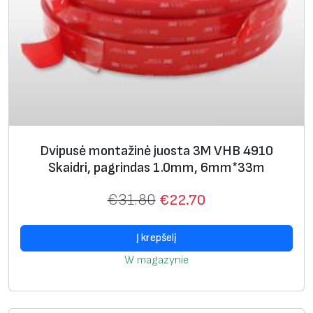
i
k
o
n
u
i
k
l
Dvipusė montažinė juosta 3M VHB 4910
i
Skaidri, pagrindas 1.0mm, 6mm*33m
j
u
€
31.80
€
22.70
o
t
Į krepšelį
i
W magazynie
,
2
5