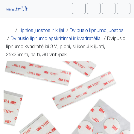
Skip to content
Me
Cart
Search
Account
/
Lipnios juostos ir klijai
/
Dvipusio lipnumo juostos
/
Dvipusio lipnumo apskritimai ir kvadratėliai
/
Dvipusio
lipnumo kvadratėliai 3M, ploni, silikonui klijuoti,
25x25mm, balti, 80 vnt./pak.