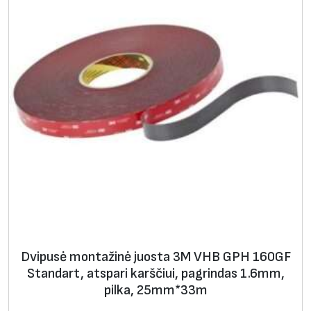
i
o
l
i
p
n
u
m
o
k
v
a
d
r
Dvipusė montažinė juosta 3M VHB GPH 160GF
a
Standart, atspari karščiui, pagrindas 1.6mm,
t
pilka, 25mm*33m
ė