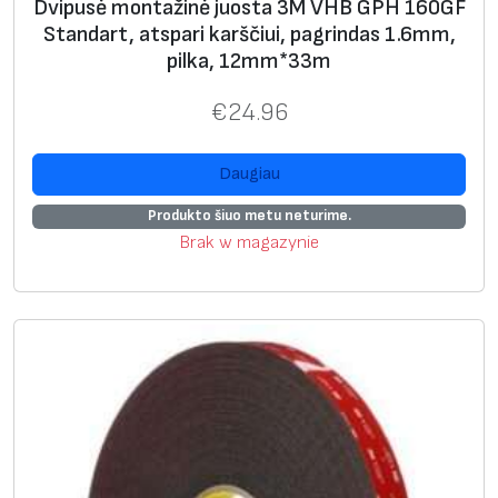
Dvipusė montažinė juosta 3M VHB GPH 160GF
.
Standart, atspari karščiui, pagrindas 1.6mm,
pilka, 12mm*33m
/
p
€
24.96
a
k
Daugiau
.
Produkto šiuo metu neturime.
Brak w magazynie