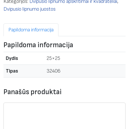
Kategorijos:
Dvipusio lipnumo apskritimai ir kvadratėliai
,
k
Dvipusio lipnumo juostos
t
o
Papildoma informacija
k
i
Papildoma informacija
e
k
Dydis
25×25
i
s
Tipas
32406
:
D
Panašūs produktai
v
i
p
u
s