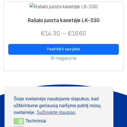
Rašalo juosta kasetėje LK-330
€
14.30
–
€
16.60
Pasirinkti savybes
W magazynie
Šioje svetainėje naudojame slapukus, kad
Apie mus
Produktai
užtikrintume geriausią naršymo patirtį mūsų
Informacija
Kontaktai
svetainėje.
Sužinokite daugiau
Techniniai
Techniniai
+370 313 41133