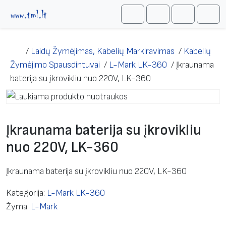
Skip to content
Me
Cart
Search
Account
/
Laidų Žymėjimas, Kabelių Markiravimas
/
Kabelių
Žymėjimo Spausdintuvai
/
L-Mark LK-360
/
Įkraunama
baterija su įkrovikliu nuo 220V, LK-360
Įkraunama baterija su įkrovikliu
nuo 220V, LK-360
Įkraunama baterija su įkrovikliu nuo 220V, LK-360
Kategorija:
L-Mark LK-360
Žyma:
L-Mark