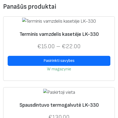
Panašūs produktai
Terminis vamzdelis kasetėje LK-330
€
15.00
–
€
22.00
Pasirinkti savybes
W magazynie
Spausdintuvo termogalvutė LK-330
€
130.00