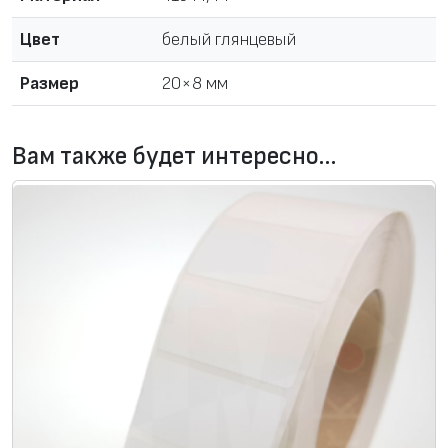
в
а
Цвет
белый глянцевый
р
Размер
20×8 мм
а
Э
т
Вам также будет интересно…
и
к
е
т
к
а
в
р
у
л
о