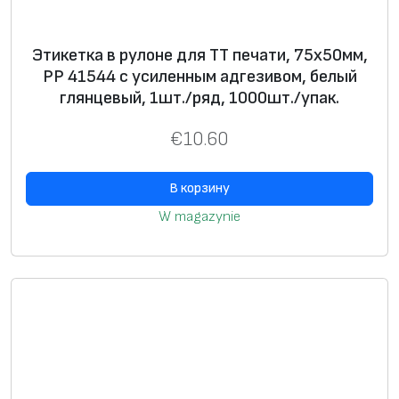
а
к
Этикетка в рулоне для ТТ печати, 75х50мм,
.
PP 41544 с усиленным адгезивом, белый
глянцевый, 1шт./ряд, 1000шт./упак.
€
10.60
В корзину
W magazynie