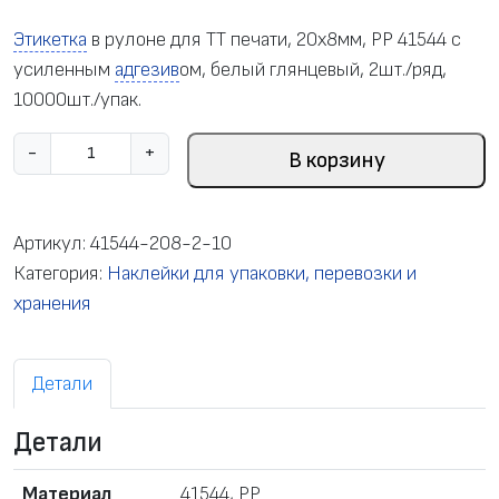
Этикетка
в рулоне для ТТ печати, 20х8мм, PP 41544 с
усиленным
адгезив
ом, белый глянцевый, 2шт./ряд,
10000шт./упак.
К
-
+
В корзину
о
л
и
Артикул:
41544-208-2-10
ч
Категория:
Наклейки для упаковки, перевозки и
е
хранения
с
т
Детали
в
о
Детали
т
о
Материал
41544, PP