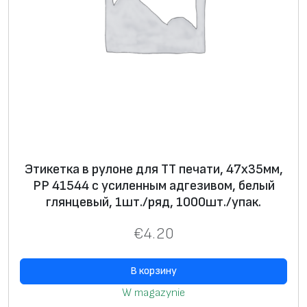
л
ы
й
г
л
я
н
ц
е
Этикетка в рулоне для ТТ печати, 47х35мм,
в
PP 41544 с усиленным адгезивом, белый
глянцевый, 1шт./ряд, 1000шт./упак.
ы
й
€
4.20
,
2
В корзину
ш
W magazynie
т