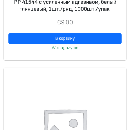
PP 41544 с усиленным адгезивом, белый
е
глянцевый, 1шт./ряд, 1000шт./упак.
н
н
€
9.00
ы
м
В корзину
а
W magazynie
д
г
е
з
и
в
о
м
,
б
е