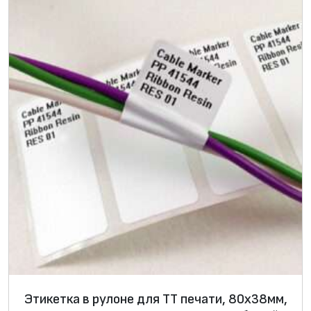
х
8
м
м
,
P
P
4
1
5
4
4
с
у
с
и
Этикетка в рулоне для ТТ печати, 80х38мм,
л