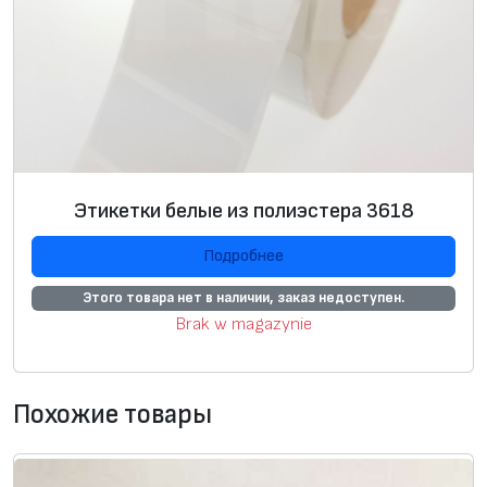
н
е
д
л
я
Т
Т
Этикетки белые из полиэстера 3618
п
е
Подробнее
ч
Этого товара нет в наличии, заказ недоступен.
а
Brak w magazynie
т
и
,
Похожие товары
2
0