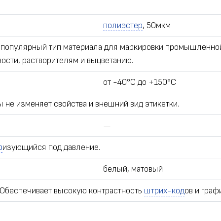
полиэстер
, 50мкм
 популярный тип материала для маркировки промышленной
ности, растворителям и выцветанию.
от -40°С до +150°С
 не изменяет свойства и внешний вид этикетки.
—
р
изующийся под давление.
белый, матовый
т. Обеспечивает высокую контрастность
штрих-код
ов и граф