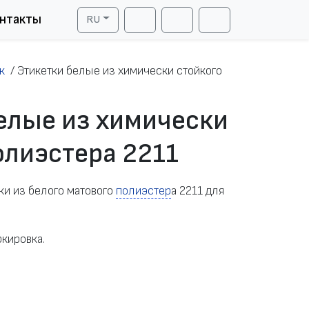
нтакты
RU
Cart
Search
Account
к
/
Этикетки белые из химически стойкого
елые из химически
олиэстера 2211
ки из белого матового
полиэстер
а 2211 для
.
кировка.