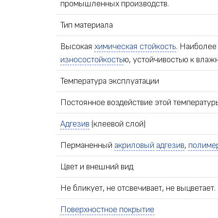
промышленных производств.
Тип материала
Высокая
химическая стойкость
. Наиболее
износостойкость
ю, устойчивостью к влаж
Температура эксплуатации
Постоянное воздействие этой температуры
Адгезив
(клеевой слой)
Перманенный
акриловый
адгезив
,
полиме
Цвет и внешний вид
Не бликует, не отсвечивает, не выцветае
Поверхностное покрытие