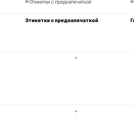
Этикетки с преднапечаткой
Г
+
+