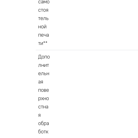
само
стоя
тель
ной
печа
ти**
Допо
лнит
ельн
ая
пове
рхно
стна
я
обра
ботк