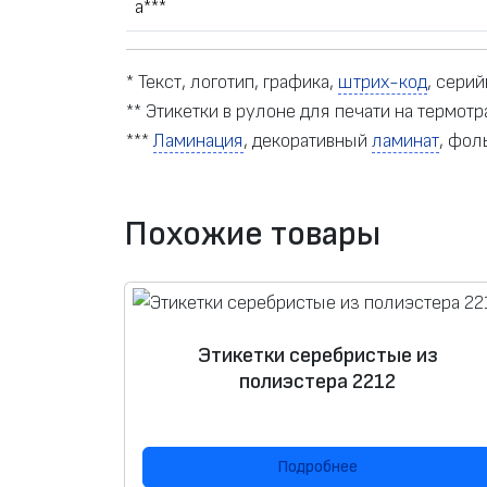
а***
* Текст, логотип, графика,
штрих-код
, сери
** Этикетки в рулоне для печати на термо
***
Ламинация
, декоративный
ламинат
, фол
Похожие товары
Этикетки серебристые из
полиэстера 2212
Подробнее