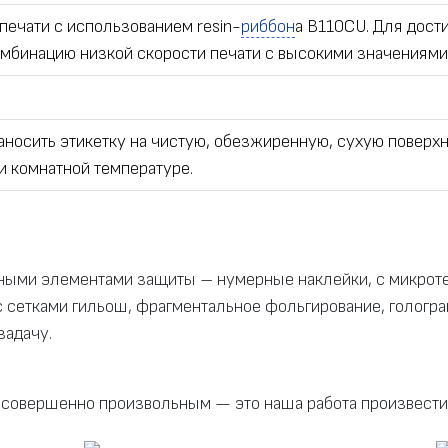
печати с использованием resin-
риббон
а B110CU. Для дос
мбинацию низкой скорости печати с высокими значениями 
носить этикетку на чистую, обезжиренную, сухую поверхн
и комнатной температуре.
ьными элементами защиты – нумерные наклейки, с микрот
 сетками гильош, фрагментальное фольгирование, гологр
задачу.
 совершенно произвольным — это наша работа произвести