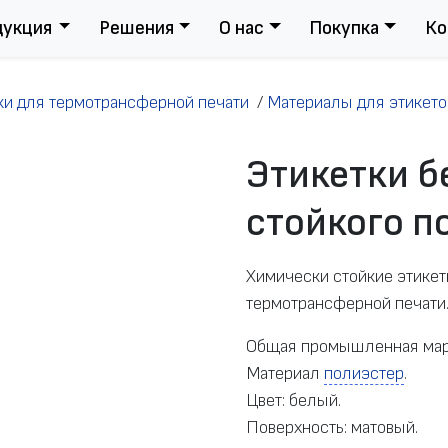
дукция
Решения
О нас
Покупка
Ко
ки для термотрансферной печати
/
Материалы для этикето
Этикетки б
стойкого п
Химически стойкие этикет
термотрансферной печати
Общая промышленная мар
Материал
полиэстер
.
Цвет: белый.
Поверхность: матовый.