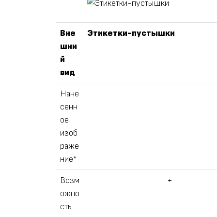
Вне
Этикетки-пустышки
шни
й
вид
Нане
сённ
ое
изоб
раже
ние*
Возм
+
ожно
сть