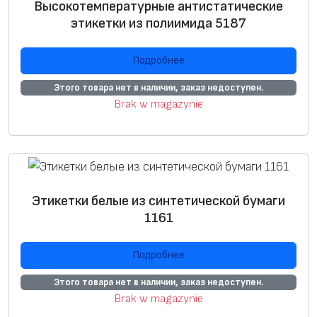
Высокотемпературные антистатические
этикетки из полиимида 5187
В
Этикетки-
Этикетки с
Готовые
Подробнее
н
пустышки
преднапеча
этикетки
Этого товара нет в наличии, заказ недоступен.
е
ткой
Brak w magazynie
ш
н
и
й
в
Этикетки белые из синтетической бумаги
и
1161
д
Подробнее
Н
+
+
а
Этого товара нет в наличии, заказ недоступен.
н
Brak w magazynie