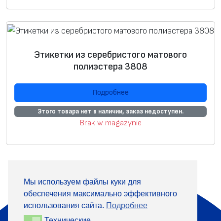
е
с
ё
н
н
Этикетки из серебристого матового
полиэстера 3808
о
е
Подробнее
и
з
Этого товара нет в наличии, заказ недоступен.
о
Brak w magazynie
б
р
а
ж
Мы используем файлы куки для
е
обеспечения максимально эффективного
О компании
Продукция
н
использования сайта.
Подробнее
и
Информация
Контакты
Технические
Технические