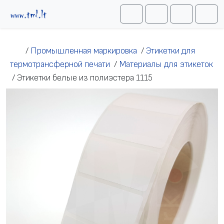
Перейти к содержимому
Me
Cart
Search
Account
/
Промышленная маркировка
/
Этикетки для
термотрансферной печати
/
Материалы для этикеток
/
Этикетки белые из полиэстера 1115