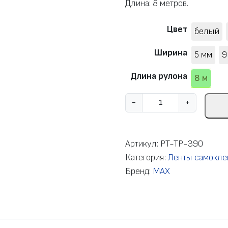
Длина: 8 метров.
Цвет
белый
Ширина
5 мм
9
Длина рулона
8 м
К
-
+
о
л
и
Артикул:
PT-TP-390
ч
Категория:
Ленты самокле
е
Бренд:
MAX
с
т
в
о