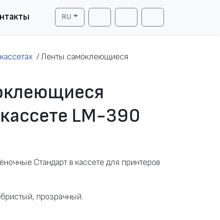
нтакты
RU
Cart
Search
Account
кассетах
/
Ленты самоклеющиеся
оклеющиеся
 кассете LM-390
ночные Стандарт в кассете для принтеров
ебристый, прозрачный.