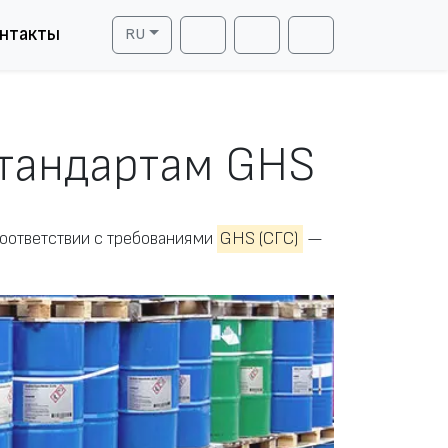
нтакты
RU
Cart
Search
Account
стандартам GHS
оответствии с требованиями
GHS (СГС)
—