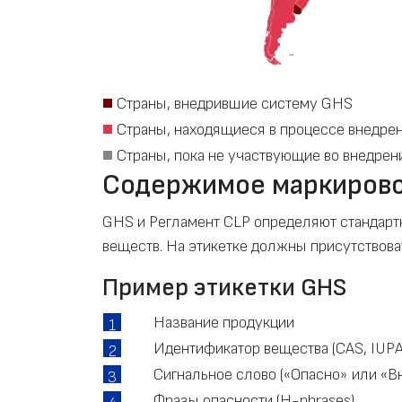
Страны, внедрившие систему GHS
Страны, находящиеся в процессе внедре
Страны, пока не участвующие во внедре
Содержимое маркирово
GHS и Регламент CLP определяют стандарт
веществ. На этикетке должны присутствова
Пример этикетки GHS
Название продукции
1
Идентификатор вещества (CAS, IUP
2
Сигнальное слово («Опасно» или «В
3
Фразы опасности (H-phrases)