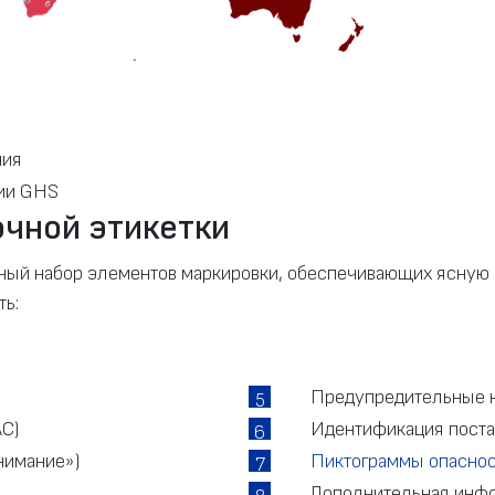
ния
нии GHS
чной этикетки
ный набор элементов маркировки, обеспечивающих ясную
ть:
Предупредительные н
5
AC)
Идентификация пост
6
нимание»)
Пиктограммы опасно
7
Дополнительная инф