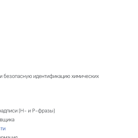
 и безопасную идентификацию химических
адписи (H- и P-фразы)
авщика
сти
ормация