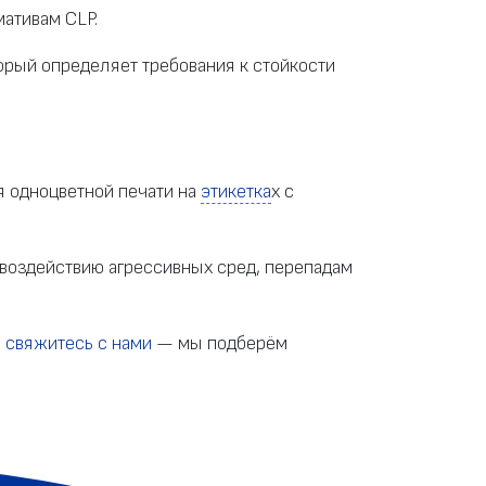
мативам CLP.
торый определяет требования к стойкости
ля одноцветной печати на
этикетка
х с
воздействию агрессивных сред, перепадам
,
свяжитесь с нами
— мы подберём