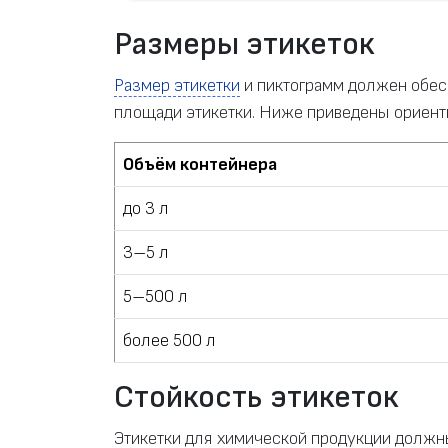
Размеры этикеток
Размер этикетки
и пиктограмм должен обес
площади этикетки. Ниже приведены ориент
Объём контейнера
до 3 л
3–5 л
5–500 л
более 500 л
Стойкость этикеток
Этикетки для химической продукции должн